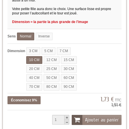
aussi à un mur.
Votre petite fille aura donc le choix. Une surface lisse est propre
pour poser l’autocollant et le tour est joué.
Dimension = la partie la plus grande de l'image
Sens
Normal
Inverse
Dimension
3 CM
5 CM
7 CM
10 CM
12 CM
15 CM
20 CM
25 CM
30 CM
40 CM
50 CM
60 CM
70 CM
80 CM
90 CM
1,73 €
Économisez 9%
TTC
1,91 €
Ajouter au panier