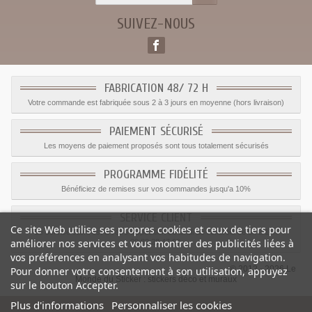
SUIVEZ-NOUS
FABRICATION 48/ 72 H
Votre commande est fabriquée sous 2 à 3 jours en moyenne (hors livraison)
PAIEMENT SÉCURISÉ
Les moyens de paiement proposés sont tous totalement sécurisés
PROGRAMME FIDÉLITÉ
Bénéficiez de remises sur vos commandes jusqu'a 10%
SERVICE CLIENT
Ce site Web utilise ses propres cookies et ceux de tiers pour
Le service client est a votre disposition du lundi au vendredi de 8h à 17h
améliorer nos services et vous montrer des publicités liées à
09.82.28.47.69.
vos préférences en analysant vos habitudes de navigation.
© 2012 - 2026 Le
Pour donner votre consentement à son utilisation, appuyez
Monde du Sticker :
stickers déco et muraux
sur le bouton Accepter.
Plus d'informations
Personnaliser les cookies