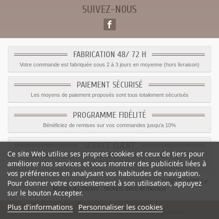
SUIVEZ-NOUS
FABRICATION 48/ 72 H
Votre commande est fabriquée sous 2 à 3 jours en moyenne (hors livraison)
PAIEMENT SÉCURISÉ
Les moyens de paiement proposés sont tous totalement sécurisés
PROGRAMME FIDÉLITÉ
Bénéficiez de remises sur vos commandes jusqu'a 10%
SERVICE CLIENT
Ce site Web utilise ses propres cookies et ceux de tiers pour
Le service client est a votre disposition du lundi au vendredi de 8h à 17h
améliorer nos services et vous montrer des publicités liées à
09.82.28.47.69.
vos préférences en analysant vos habitudes de navigation.
© 2012 - 2026 Le
Pour donner votre consentement à son utilisation, appuyez
Monde du Sticker :
stickers déco et muraux
sur le bouton Accepter.
Plus d'informations
Personnaliser les cookies