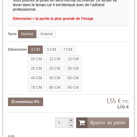
Vous pourrez le poser en sens normal ou inversé. Le sticker va
durer dans le temps car il est fabriqué avec de l’adhésif
professionnel.
Dimension = la partie la plus grande de l'image
Sens
Normal
Inverse
Dimension
3 CM
5 CM
7 CM
10 CM
12 CM
15 CM
20 CM
25 CM
30 CM
40 CM
50 CM
60 CM
70 CM
80 CM
90 CM
1,55 €
Économisez 9%
TTC
1,70 €
Ajouter au panier