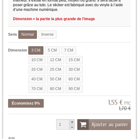
intérieur. Il existe en format petit, moyen ou grand. Il sera facile à
poser grâce au tuto. Le sticker est fabriqué avec du vinyle à l’aide
d’une machine numérique.
Dimension = la partie la plus grande de l'image
Sens
Normal
Inverse
Dimension
3 CM
5 CM
7 CM
10 CM
12 CM
15 CM
20 CM
25 CM
30 CM
40 CM
50 CM
60 CM
70 CM
80 CM
90 CM
1,55 €
Économisez 9%
TTC
1,70 €
Ajouter au panier