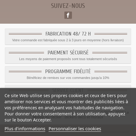
SUIVEZ-NOUS
FABRICATION 48/ 72 H
Votre commande est fabriquée sous 2 à 3 jours en moyenne (hors livraison)
PAIEMENT SÉCURISÉ
Les moyens de paiement proposés sont tous totalement sécurisés
PROGRAMME FIDÉLITÉ
Bénéficiez de remises sur vos commandes jusqu'a 10%
SERVICE CLIENT
Ce site Web utilise ses propres cookies et ceux de tiers pour
Le service client est a votre disposition du lundi au vendredi de 8h à 17h
améliorer nos services et vous montrer des publicités liées à
09.82.28.47.69.
vos préférences en analysant vos habitudes de navigation.
© 2012 - 2026 Le
Pour donner votre consentement à son utilisation, appuyez
Monde du Sticker :
stickers déco et muraux
sur le bouton Accepter.
Plus d'informations
Personnaliser les cookies