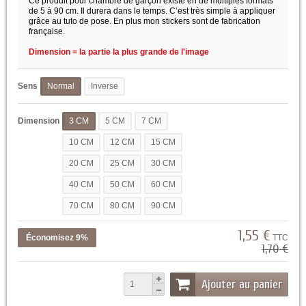
Ce produit pour chambre de garçon existe en de multiples formats
de 5 à 90 cm. Il durera dans le temps. C’est très simple à appliquer
grâce au tuto de pose. En plus mon stickers sont de fabrication
française.
Dimension = la partie la plus grande de l'image
Sens
Normal
Inverse
Dimension
3 CM
5 CM
7 CM
10 CM
12 CM
15 CM
20 CM
25 CM
30 CM
40 CM
50 CM
60 CM
70 CM
80 CM
90 CM
1,55 €
Économisez 9%
TTC
1,70 €
Ajouter au panier