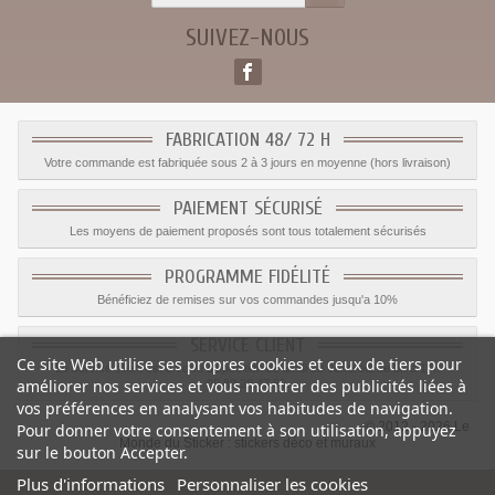
SUIVEZ-NOUS
FABRICATION 48/ 72 H
Votre commande est fabriquée sous 2 à 3 jours en moyenne (hors livraison)
PAIEMENT SÉCURISÉ
Les moyens de paiement proposés sont tous totalement sécurisés
PROGRAMME FIDÉLITÉ
Bénéficiez de remises sur vos commandes jusqu'a 10%
SERVICE CLIENT
Ce site Web utilise ses propres cookies et ceux de tiers pour
Le service client est a votre disposition du lundi au vendredi de 8h à 17h
améliorer nos services et vous montrer des publicités liées à
09.82.28.47.69.
vos préférences en analysant vos habitudes de navigation.
© 2012 - 2026 Le
Pour donner votre consentement à son utilisation, appuyez
Monde du Sticker :
stickers déco et muraux
sur le bouton Accepter.
Plus d'informations
Personnaliser les cookies