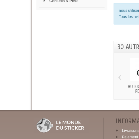
Conseils & Pose
nous utilis
Tous les avi
30 AUT
‹
AUTO
P
INFORM
Livraisons 
Paiement 