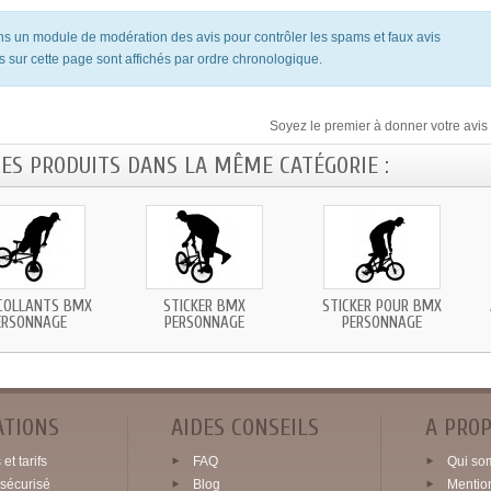
ons un module de modération des avis pour contrôler les spams et faux avis
s sur cette page sont affichés par ordre chronologique.
Soyez le premier à donner votre avis 
RES PRODUITS DANS LA MÊME CATÉGORIE :
COLLANTS BMX
STICKER BMX
STICKER POUR BMX
ERSONNAGE
PERSONNAGE
PERSONNAGE
ATIONS
AIDES CONSEILS
A PRO
et tarifs
FAQ
Qui so
sécurisé
Blog
Mentio