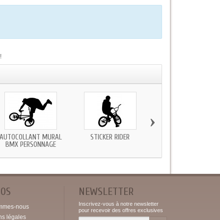
!
›
AUTOCOLLANT MURAL
STICKER RIDER
STICKER BMX VÉLO
BMX PERSONNAGE
SILHOUETTE
POS
NEWSLETTER
Inscrivez-vous à notre newsletter
mmes-nous
pour recevoir des offres exclusives
ns légales