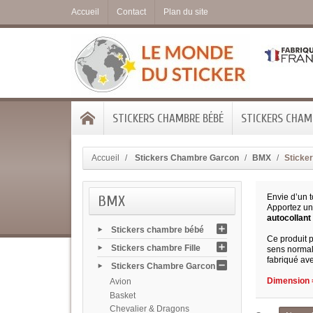
Accueil
Contact
Plan du site
STICKERS CHAMBRE BÉBÉ
STICKERS CHAMB
Accueil
Stickers Chambre Garcon
BMX
Sticke
BMX
Envie d’un t
Apportez un
autocollant
Stickers chambre bébé
Ce produit 
Stickers chambre Fille
sens normal 
fabriqué ave
Stickers Chambre Garcon
Dimension =
Avion
Basket
Chevalier & Dragons