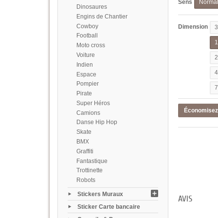
Sens
Norma
Dinosaures
Engins de Chantier
Cowboy
Dimension
Football
Moto cross
Voiture
Indien
Espace
Pompier
Pirate
Super Héros
Économise
Camions
Danse Hip Hop
Skate
BMX
Graffiti
Fantastique
Trottinette
Robots
Stickers Muraux
AVIS
Sticker Carte bancaire