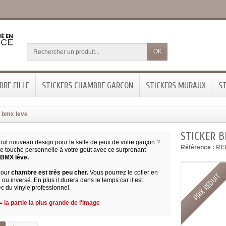
OK
RE FILLE
STICKERS CHAMBRE GARCON
STICKERS MURAUX
ST
r bmx leve
STICKER 
out nouveau design pour la salle de jeux de votre garçon ?
Référence :
RE
e touche personnelle à votre goût avec ce surprenant
 BMX lève.
pour
chambre est très peu cher.
Vous pourrez le coller en
PRIX RÉDUIT
ou inversé. En plus il durera dans le temps car il est
c du vinyle professionnel.
 la partie la plus grande de l'image