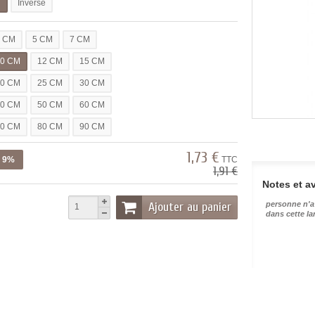
l
Inverse
3 CM
5 CM
7 CM
10 CM
12 CM
15 CM
20 CM
25 CM
30 CM
40 CM
50 CM
60 CM
70 CM
80 CM
90 CM
1,73 €
z 9%
TTC
1,91 €
Notes et av
Ajouter au panier
personne n'a
dans cette l