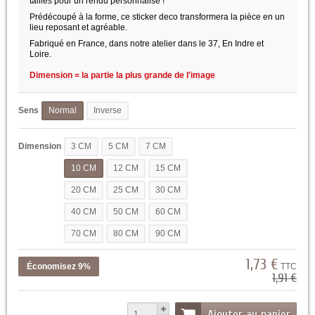
tailles pour un rendu personnalisé !
Prédécoupé à la forme, ce sticker deco transformera la pièce en un
lieu reposant et agréable.
Fabriqué en France, dans notre atelier dans le 37, En Indre et
Loire.
Dimension = la partie la plus grande de l'image
Sens
Normal
Inverse
Dimension
3 CM
5 CM
7 CM
10 CM
12 CM
15 CM
20 CM
25 CM
30 CM
40 CM
50 CM
60 CM
70 CM
80 CM
90 CM
1,73 €
Économisez 9%
TTC
1,91 €
Ajouter au panier