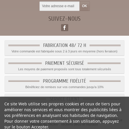
SUIVEZ-NOUS
FABRICATION 48/ 72 H
Votre commande est fabriquée sous 2 à 3 jours en moyenne (hors livraison)
PAIEMENT SÉCURISÉ
Les moyens de paiement proposés sont tous totalement sécurisés
PROGRAMME FIDÉLITÉ
Bénéficiez de remises sur vos commandes jusqu'a 10%
SERVICE CLIENT
Ce site Web utilise ses propres cookies et ceux de tiers pour
Le service client est a votre disposition du lundi au vendredi de 8h à 17h
améliorer nos services et vous montrer des publicités liées à
09.82.28.47.69.
vos préférences en analysant vos habitudes de navigation.
© 2012 - 2026 Le
Pour donner votre consentement à son utilisation, appuyez
Monde du Sticker :
stickers déco et muraux
sur le bouton Accepter.