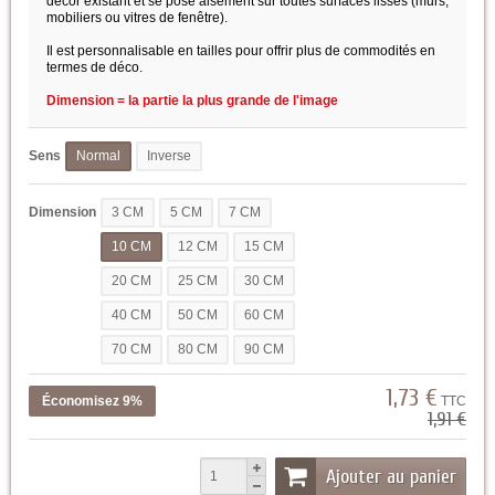
décor existant et se pose aisément sur toutes surfaces lisses (murs,
mobiliers ou vitres de fenêtre).
Il est personnalisable en tailles pour offrir plus de commodités en
termes de déco.
Dimension = la partie la plus grande de l'image
Sens
Normal
Inverse
Dimension
3 CM
5 CM
7 CM
10 CM
12 CM
15 CM
20 CM
25 CM
30 CM
40 CM
50 CM
60 CM
70 CM
80 CM
90 CM
1,73 €
Économisez 9%
TTC
1,91 €
Ajouter au panier