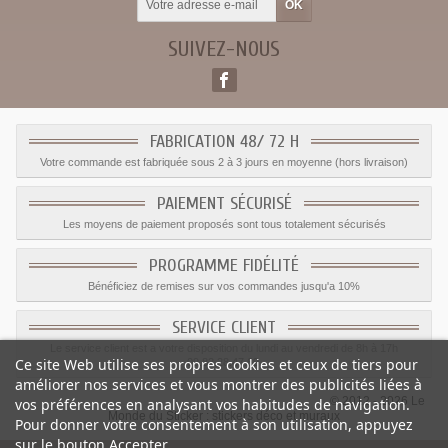
SUIVEZ-NOUS
FABRICATION 48/ 72 H
Votre commande est fabriquée sous 2 à 3 jours en moyenne (hors livraison)
PAIEMENT SÉCURISÉ
Les moyens de paiement proposés sont tous totalement sécurisés
PROGRAMME FIDÉLITÉ
Bénéficiez de remises sur vos commandes jusqu'a 10%
SERVICE CLIENT
Le service client est a votre disposition du lundi au vendredi de 8h à 17h
Ce site Web utilise ses propres cookies et ceux de tiers pour
09.82.28.47.69.
améliorer nos services et vous montrer des publicités liées à
© 2012 - 2026 Le
vos préférences en analysant vos habitudes de navigation.
Monde du Sticker :
stickers déco et muraux
Pour donner votre consentement à son utilisation, appuyez
sur le bouton Accepter.