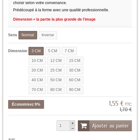
choisir selon votre convenance.
Prédécoupé à la forme avec une qualité professionnelle.
Dimension = la partie la plus grande de l'image
Sens
Normal
Inverse
Dimension
3 CM
5 CM
7 CM
10 CM
12 CM
15 CM
20 CM
25 CM
30 CM
40 CM
50 CM
60 CM
70 CM
80 CM
90 CM
1,55 €
Économisez 9%
TTC
1,70 €
Ajouter au panier