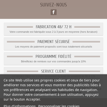
SUIVEZ-NOUS
FABRICATION 48/ 72 H
Votre commande est fabriquée sous 2 à 3 jours en moyenne (hors livraison)
PAIEMENT SÉCURISÉ
Les moyens de paiement proposés sont tous totalement sécurisés
PROGRAMME FIDÉLITÉ
Bénéficiez de remises sur vos commandes jusqu'a 10%
SERVICE CLIENT
Le service client est a votre disposition du lundi au vendredi de 8h à 17h
Ce site Web utilise ses propres cookies et ceux de tiers pour
09.82.28.47.69.
améliorer nos services et vous montrer des publicités liées à
© 2012 - 2026 Le
vos préférences en analysant vos habitudes de navigation.
Monde du Sticker :
stickers déco et muraux
Pour donner votre consentement à son utilisation, appuyez
sur le bouton Accepter.
Plus d'informations
Personnaliser les cookies