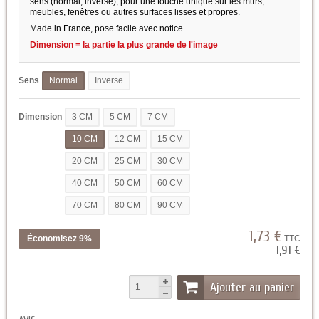
sens (normal, inverse), pour une touche unique sur les murs,
meubles, fenêtres ou autres surfaces lisses et propres.
Made in France, pose facile avec notice.
Dimension = la partie la plus grande de l'image
Sens
Normal
Inverse
Dimension
3 CM
5 CM
7 CM
10 CM
12 CM
15 CM
20 CM
25 CM
30 CM
40 CM
50 CM
60 CM
70 CM
80 CM
90 CM
1,73 €
Économisez 9%
TTC
1,91 €
Ajouter au panier