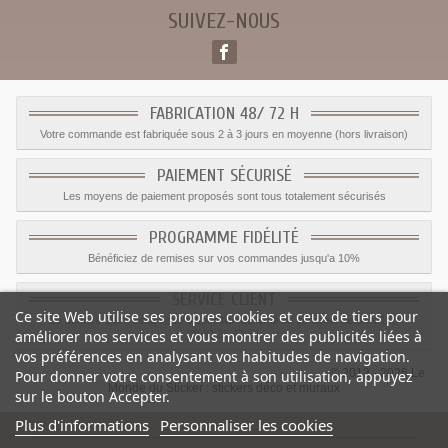
SUIVEZ-NOUS
FABRICATION 48/ 72 H
Votre commande est fabriquée sous 2 à 3 jours en moyenne (hors livraison)
PAIEMENT SÉCURISÉ
Les moyens de paiement proposés sont tous totalement sécurisés
PROGRAMME FIDÉLITÉ
Bénéficiez de remises sur vos commandes jusqu'a 10%
SERVICE CLIENT
Ce site Web utilise ses propres cookies et ceux de tiers pour
Le service client est a votre disposition du lundi au vendredi de 8h à 17h
améliorer nos services et vous montrer des publicités liées à
09.82.28.47.69.
vos préférences en analysant vos habitudes de navigation.
© 2012 - 2026 Le
Pour donner votre consentement à son utilisation, appuyez
Monde du Sticker :
stickers déco et muraux
sur le bouton Accepter.
Plus d'informations
Personnaliser les cookies