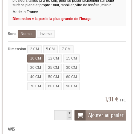
plusieurs tailles (3 à 90 cm), pour se poser facilement sur toute
surface plane et propre : mur, mobilier, vitre de fenêtre, miroir, …
Made in France.
Dimension = la partie la plus grande de l'image
Sens
Normal
Inverse
Dimension
3 CM
5 CM
7 CM
10 CM
12 CM
15 CM
20 CM
25 CM
30 CM
40 CM
50 CM
60 CM
70 CM
80 CM
90 CM
1,91 €
TTC
Ajouter au panier
AVIS