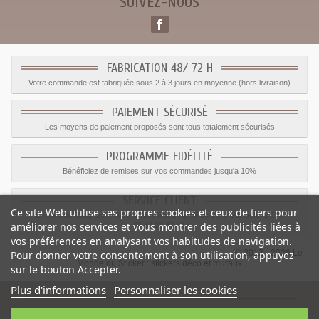
SUIVEZ-NOUS
FABRICATION 48/ 72 H
Votre commande est fabriquée sous 2 à 3 jours en moyenne (hors livraison)
PAIEMENT SÉCURISÉ
Les moyens de paiement proposés sont tous totalement sécurisés
PROGRAMME FIDÉLITÉ
Bénéficiez de remises sur vos commandes jusqu'a 10%
SERVICE CLIENT
Ce site Web utilise ses propres cookies et ceux de tiers pour
Le service client est a votre disposition du lundi au vendredi de 8h à 17h
améliorer nos services et vous montrer des publicités liées à
09.82.28.47.69.
vos préférences en analysant vos habitudes de navigation.
© 2012 - 2026 Le
Pour donner votre consentement à son utilisation, appuyez
Monde du Sticker :
stickers déco et muraux
sur le bouton Accepter.
Plus d'informations
Personnaliser les cookies