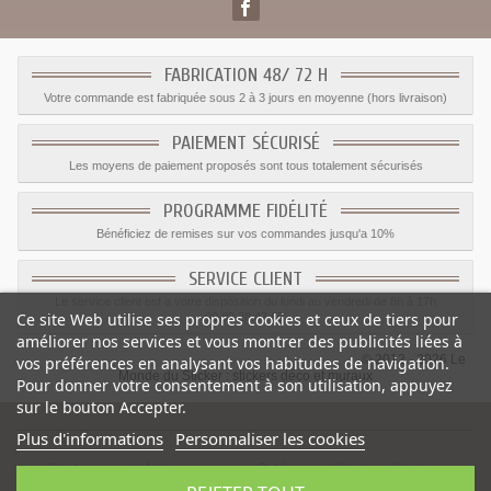
FABRICATION 48/ 72 H
Votre commande est fabriquée sous 2 à 3 jours en moyenne (hors livraison)
PAIEMENT SÉCURISÉ
Les moyens de paiement proposés sont tous totalement sécurisés
PROGRAMME FIDÉLITÉ
Bénéficiez de remises sur vos commandes jusqu'a 10%
SERVICE CLIENT
Le service client est a votre disposition du lundi au vendredi de 8h à 17h
Ce site Web utilise ses propres cookies et ceux de tiers pour
09.82.28.47.69.
améliorer nos services et vous montrer des publicités liées à
© 2012 - 2026 Le
vos préférences en analysant vos habitudes de navigation.
Monde du Sticker :
stickers déco et muraux
Pour donner votre consentement à son utilisation, appuyez
sur le bouton Accepter.
Plus d'informations
Personnaliser les cookies
Sticker mural Arbre magique
-
Catégorie
:
Stickers Chateau
princesse
-
Prix
:
1.59
€