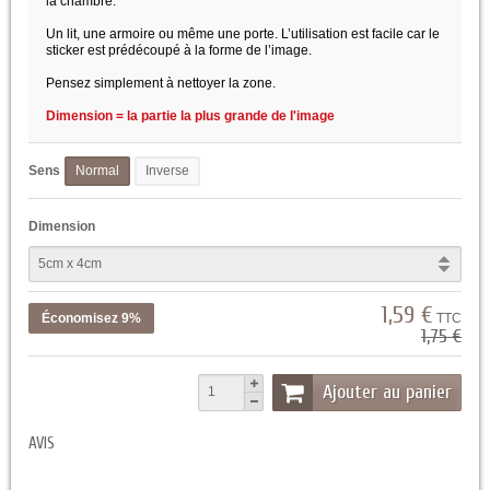
la chambre.
Un lit, une armoire ou même une porte. L’utilisation est facile car le
sticker est prédécoupé à la forme de l’image.
Pensez simplement à nettoyer la zone.
Dimension = la partie la plus grande de l'image
Sens
Normal
Inverse
Dimension
1,59 €
Économisez 9%
TTC
1,75 €
Ajouter au panier
AVIS