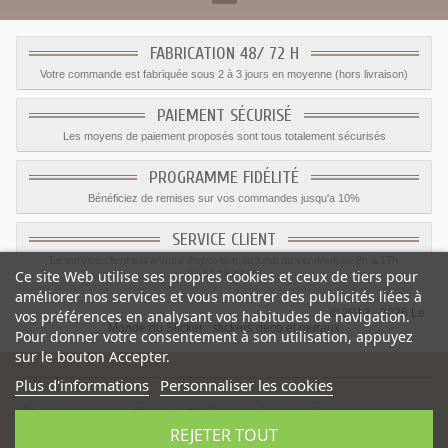
FABRICATION 48/ 72 H
Votre commande est fabriquée sous 2 à 3 jours en moyenne (hors livraison)
PAIEMENT SÉCURISÉ
Les moyens de paiement proposés sont tous totalement sécurisés
PROGRAMME FIDÉLITÉ
Bénéficiez de remises sur vos commandes jusqu'a 10%
SERVICE CLIENT
Le service client est a votre disposition du lundi au vendredi de 8h à 17h
Ce site Web utilise ses propres cookies et ceux de tiers pour
09.82.28.47.69.
améliorer nos services et vous montrer des publicités liées à
© 2012 - 2026 Le
vos préférences en analysant vos habitudes de navigation.
Monde du Sticker :
stickers déco et muraux
Pour donner votre consentement à son utilisation, appuyez
sur le bouton Accepter.
Plus d'informations
Personnaliser les cookies
Sticker princesse Cheval
-
Catégorie
:
Stickers Chateau princesse
-
REJETER TOUT
Prix
:
15.11
€