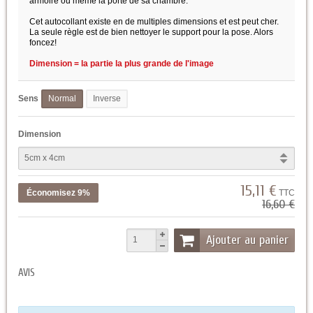
armoire ou même la porte de sa chambre.
Cet autocollant existe en de multiples dimensions et est peut cher.
La seule règle est de bien nettoyer le support pour la pose. Alors
foncez!
Dimension = la partie la plus grande de l'image
Sens
Normal
Inverse
Dimension
15,11 €
Économisez 9%
TTC
16,60 €
Ajouter au panier
AVIS