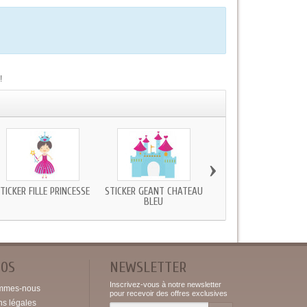
!
›
TICKER FILLE PRINCESSE
STICKER GEANT CHATEAU
STICKER PRINCESSE
BLEU
CAROSSE
POS
NEWSLETTER
Inscrivez-vous à notre newsletter
mmes-nous
pour recevoir des offres exclusives
ns légales