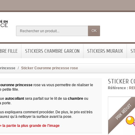
OK
RE FILLE
STICKERS CHAMBRE GARCON
STICKERS MURAUX
ST
princesse
Sticker Couronne princesse rose
STICKER 
couronne princesse
rose va vous permettre de réaliser le
Référence :
RE
 petite fille.
que
autocollant
sera parfait sur le lit de sa
chambre
ou
 porte.
PRIX RÉDUIT
us expliquera comment procéder. De plus, le prix est très
aurez qu’à nettoyer la surface avant la pose.
 la partie la plus grande de l'image