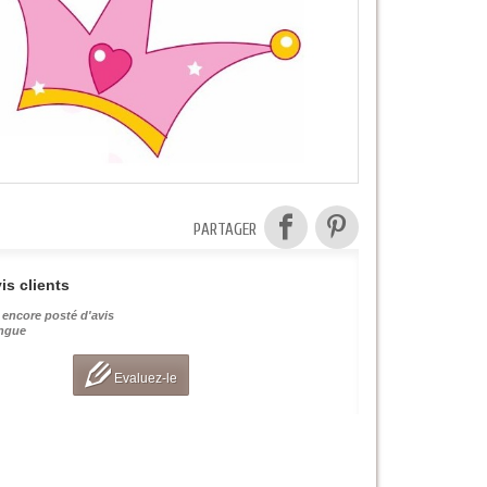
PARTAGER
is clients
 encore posté d'avis
angue
Evaluez-le