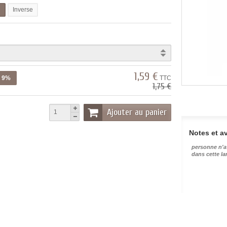
l
Inverse
1,59 €
z 9%
TTC
1,75 €
Ajouter au panier
Notes et av
personne n'a
dans cette l