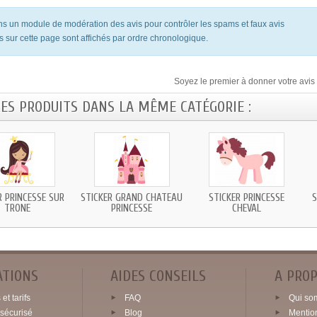
ons un module de modération des avis pour contrôler les spams et faux avis
s sur cette page sont affichés par ordre chronologique.
Soyez le premier à donner votre avis 
RES PRODUITS DANS LA MÊME CATÉGORIE :
R PRINCESSE SUR
STICKER GRAND CHATEAU
STICKER PRINCESSE
S
TRONE
PRINCESSE
CHEVAL
ATIONS
AIDES CONSEILS
A PRO
et tarifs
FAQ
Qui so
sécurisé
Blog
Mentio