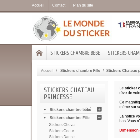
Accueil
Contact
Plan du site
STICKERS CHAMBRE BÉBÉ
STICKERS CHAMB
Accueil
Stickers chambre Fille
Stickers Chateau 
STICKERS CHATEAU
Le
sticker 
rêve de votre
PRINCESSE
Ce magnifi
même sur sa
Stickers chambre bébé
La notice vo
Stickers chambre Fille
bas. Vous n’
Stickers Cheval
Dimension =
Stickers Coeur
Stickers Danse