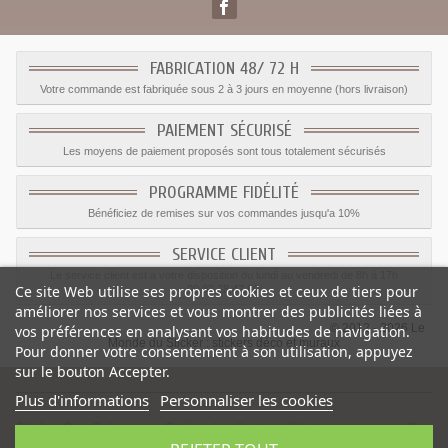
FABRICATION 48/ 72 H
Votre commande est fabriquée sous 2 à 3 jours en moyenne (hors livraison)
PAIEMENT SÉCURISÉ
Les moyens de paiement proposés sont tous totalement sécurisés
PROGRAMME FIDÉLITÉ
Bénéficiez de remises sur vos commandes jusqu'a 10%
SERVICE CLIENT
Le service client est a votre disposition du lundi au vendredi de 8h à 17h
Ce site Web utilise ses propres cookies et ceux de tiers pour
09.82.28.47.69.
améliorer nos services et vous montrer des publicités liées à
© 2012 - 2026 Le
vos préférences en analysant vos habitudes de navigation.
Monde du Sticker :
stickers déco et muraux
Pour donner votre consentement à son utilisation, appuyez
sur le bouton Accepter.
Plus d'informations
Personnaliser les cookies
Sticker Cup Cake rose
-
Catégorie
:
Stickers Chateau princesse
-
Prix
:
1.59
€