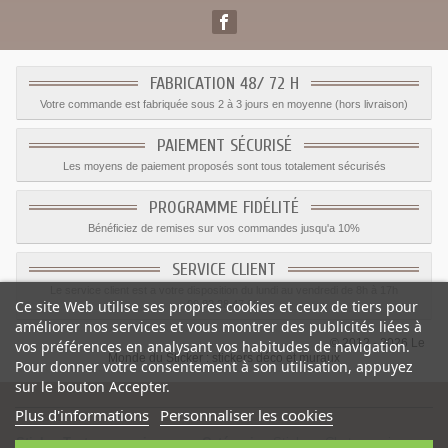
FABRICATION 48/ 72 H
Votre commande est fabriquée sous 2 à 3 jours en moyenne (hors livraison)
PAIEMENT SÉCURISÉ
Les moyens de paiement proposés sont tous totalement sécurisés
PROGRAMME FIDÉLITÉ
Bénéficiez de remises sur vos commandes jusqu'a 10%
SERVICE CLIENT
Le service client est a votre disposition du lundi au vendredi de 8h à 17h
Ce site Web utilise ses propres cookies et ceux de tiers pour
09.82.28.47.69.
améliorer nos services et vous montrer des publicités liées à
© 2012 - 2026 Le
vos préférences en analysant vos habitudes de navigation.
Monde du Sticker :
stickers déco et muraux
Pour donner votre consentement à son utilisation, appuyez
sur le bouton Accepter.
Plus d'informations
Personnaliser les cookies
Sticker Texte rose princesse
-
Catégorie
:
Stickers Chateau princesse