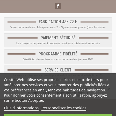
FABRICATION 48/ 72 H
Votre commande est fabriquée sous 2 à 3 jours en moyenne (hors livraison)
PAIEMENT SÉCURISÉ
Les moyens de paiement proposés sont tous totalement sécurisés
PROGRAMME FIDÉLITÉ
Bénéficiez de remises sur vos commandes jusqu'a 10%
SERVICE CLIENT
Le service client est a votre disposition du lundi au vendredi de 8h à 17h
Ce site Web utilise ses propres cookies et ceux de tiers pour
09.82.28.47.69.
améliorer nos services et vous montrer des publicités liées à
© 2012 - 2026 Le
vos préférences en analysant vos habitudes de navigation.
Monde du Sticker :
stickers déco et muraux
Pour donner votre consentement à son utilisation, appuyez
sur le bouton Accepter.
Plus d'informations
Personnaliser les cookies
Sticker déco Cadeau chambre
-
Catégorie
:
Stickers Chateau