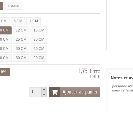
l
Inverse
3 CM
5 CM
7 CM
10 CM
12 CM
15 CM
20 CM
25 CM
30 CM
40 CM
50 CM
60 CM
70 CM
80 CM
90 CM
1,73 €
z 9%
TTC
1,91 €
Notes et av
personne n'a
dans cette l
Ajouter au panier