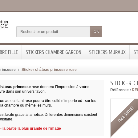
OK
RE FILLE
STICKERS CHAMBRE GARCON
STICKERS MURAUX
ST
princesse
Sticker château princesse rose
STICKER C
château princesse
rose donnera l’impression à
votre
Référence :
RE
vre dans son univers favori.
e autocollant rose pourra être collé n’importe où : sur les
 la chambre ou même les murs.
PRIX RÉDUIT
n est facile grâce à la notice. Différentes dimensions existent
tisfaire.
 la partie la plus grande de l'image