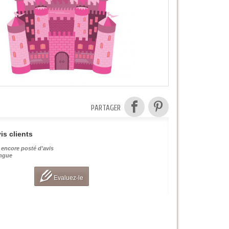
PARTAGER
is clients
 encore posté d'avis
angue
Evaluez-le