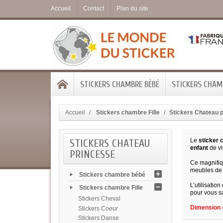
Accueil
Contact
Plan du site
STICKERS CHAMBRE BÉBÉ
STICKERS CHAMB
Accueil
Stickers chambre Fille
Stickers Chateau 
STICKERS CHATEAU
Le
sticker 
enfant
de vi
PRINCESSE
Ce magnifiqu
meubles de
Stickers chambre bébé
L’utilisatio
Stickers chambre Fille
pour vous sa
Stickers Cheval
Dimension =
Stickers Coeur
Stickers Danse