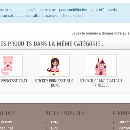
ons un module de modération des avis pour contrôler les spams et faux avis
s sur cette page sont affichés par ordre chronologique.
Soyez le premier à donner votre avis 
RES PRODUITS DANS LA MÊME CATÉGORIE :
 PRINCESSE CHAT
STICKER PRINCESSE SUR
STICKER GRAND CHATEAU
TRONE
PRINCESSE
ATIONS
AIDES CONSEILS
A PRO
et tarifs
FAQ
Qui so
sécurisé
Blog
Mentio