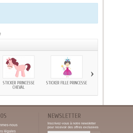
!
›
STICKER PRINCESSE
STICKER FILLE PRINCESSE
STICKER GEANT CHATE
CHEVAL
BLEU
POS
NEWSLETTER
Inscrivez-vous à notre newsletter
mmes-nous
pour recevoir des offres exclusives
ns légales