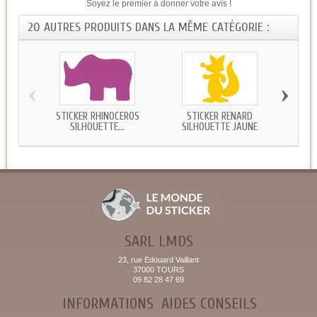
Soyez le premier à donner votre avis !
20 AUTRES PRODUITS DANS LA MÊME CATÉGORIE :
‹
›
STICKER RHINOCÉROS
STICKER RENARD
ST
SILHOUETTE...
SILHOUETTE JAUNE
SI
SARL LMDS
23, rue Edouard Vaillant
37000 TOURS
09 82 28 47 69
INFORMATIONS
AIDES CONSEILS