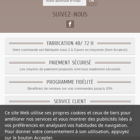
SUIVEZ-NOUS
FABRICATION 48/ 72 H
Votre commande est fabriquée sous 2 à 3 jours en moyenne (hors livraison)
PAIEMENT SÉCURISÉ
Les moyens de paiement proposés sont tous totalement sécurisés
PROGRAMME FIDÉLITÉ
Bénéficiez de remises sur vos commandes jusqu'a 10%
SERVICE CLIENT
Le service client est a votre disposition du lundi au vendredi de 8h à 17h
Ce site Web utilise ses propres cookies et ceux de tiers pour
09.82.28.47.69.
améliorer nos services et vous montrer des publicités liées à
© 2012 - 2026 Le
vos préférences en analysant vos habitudes de navigation.
Monde du Sticker :
stickers déco et muraux
Pour donner votre consentement à son utilisation, appuyez
sur le bouton Accepter.