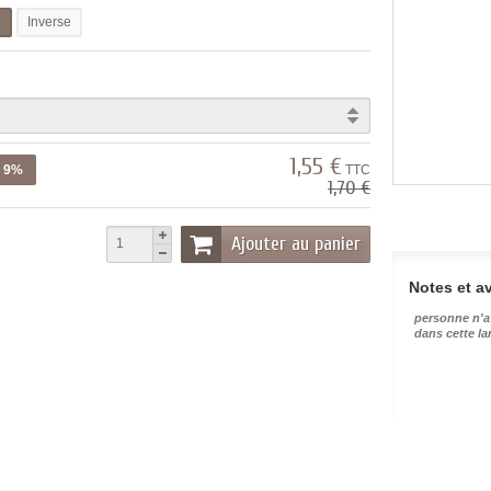
l
Inverse
1,55 €
z 9%
TTC
1,70 €
Ajouter au panier
Notes et av
personne n'a
dans cette l