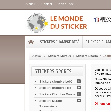
Accueil
Contact
Plan du site
STICKERS CHAMBRE BÉBÉ
STICKERS CHAMB
Accueil
Stickers Muraux
Stickers Sports
Sticke
STICKERS SPORTS
Vous êtes p
à votre ima
Notre
Stick
Stickers chambre bébé
termes de qu
Stickers chambre Fille
Découpé à la
de préférenc
Stickers Chambre Garcon
décor custo
Stickers Muraux
Dimension =
Stickers Ange