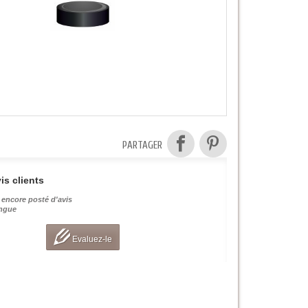
PARTAGER
is clients
 encore posté d'avis
angue
Evaluez-le