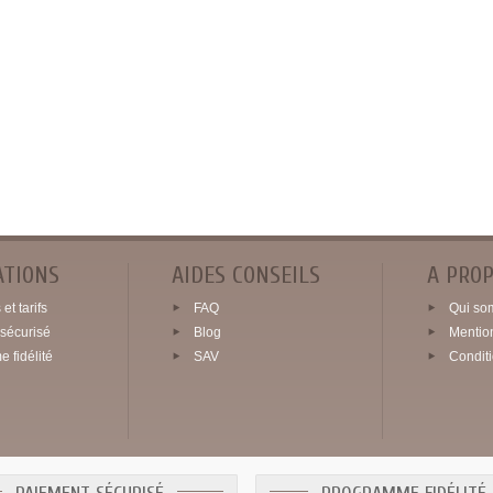
ATIONS
AIDES CONSEILS
A PRO
et tarifs
FAQ
Qui so
sécurisé
Blog
Mentio
 fidélité
SAV
Condit