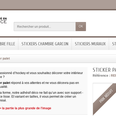
OK
RE FILLE
STICKERS CHAMBRE GARCON
STICKERS MURAUX
ST
r palet
STICKER P
assionné d’hockey et vous souhaitez décorer votre intérieur
Référence :
RE
ge ?
er palet
répond à vos attentes et ne vous décevra pas en
alité.
PRIX RÉDUIT
 forme, notre adhésif déco ne fait qu’un avec son support -
e lisse. Et variant en tailles, il vous permet de créer un
misé.
 la partie la plus grande de l'image