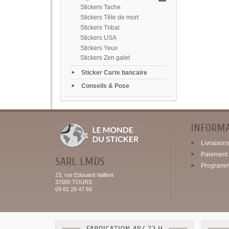
Stickers Tache
Stickers Tête de mort
Stickers Tribal
Stickers USA
Stickers Yeux
Stickers Zen galet
Sticker Carte bancaire
Conseils & Pose
INFORM
Livraisons 
Paiement 
SARL LMDS
Programme
23, rue Edouard Vaillant
37000 TOURS
09 82 28 47 69