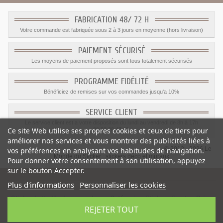
FABRICATION 48/ 72 H
Votre commande est fabriquée sous 2 à 3 jours en moyenne (hors livraison)
PAIEMENT SÉCURISÉ
Les moyens de paiement proposés sont tous totalement sécurisés
PROGRAMME FIDÉLITÉ
Bénéficiez de remises sur vos commandes jusqu'a 10%
SERVICE CLIENT
Le service client est a votre disposition du lundi au vendredi de 8h à 17h
Ce site Web utilise ses propres cookies et ceux de tiers pour
09.82.28.47.69.
améliorer nos services et vous montrer des publicités liées à
© 2012 - 2026 Le
vos préférences en analysant vos habitudes de navigation.
Monde du Sticker :
stickers déco et muraux
Pour donner votre consentement à son utilisation, appuyez
sur le bouton Accepter.
Plus d'informations
Personnaliser les cookies
Sticker batte Hockey sur glace
-
Catégorie
:
Stickers Sports
-
Prix
:
REJETER TOUT
1.55
€