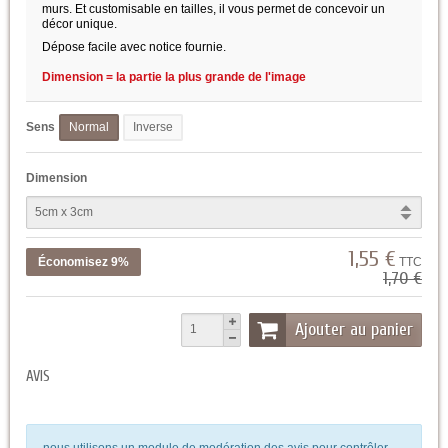
murs. Et customisable en tailles, il vous permet de concevoir un
décor unique.
Dépose facile avec notice fournie.
Dimension = la partie la plus grande de l'image
Sens
Normal
Inverse
Dimension
1,55 €
Économisez 9%
TTC
1,70 €
Ajouter au panier
AVIS
nous utilisons un module de modération des avis pour contrôler