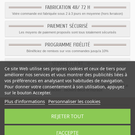
FABRICATION 48/ 72 H
Votre commande est fabriquée sous 2 à 3 jours en moyenne (hors livraison)
PAIEMENT SÉCURISÉ
Les moyens de paiement proposés sont tous totalement sécurisés
PROGRAMME FIDÉLITÉ
Bénéficiez de remises sur vos commandes jusqu'a 10%
SERVICE CLIENT
Ce site Web utilise ses propres cookies et ceux de tiers pour
Le service client est a votre disposition du lundi au vendredi de 8h à 17h
améliorer nos services et vous montrer des publicités liées à
09.82.28.47.69.
vos préférences en analysant vos habitudes de navigation.
© 2012 - 2026 Le
Pour donner votre consentement à son utilisation, appuyez
Monde du Sticker :
stickers déco et muraux
sur le bouton Accepter.
Plus d'informations
Personnaliser les cookies
REJETER TOUT
Sticker Ballon basket
-
Catégorie
:
Stickers Sports
-
Prix
:
2.09
€
J'ACCEPTE