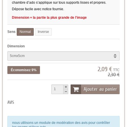
chambre d’ado s’applique sur tous supports lisses et propres.
Dépose facile avec notice fournie.
Dimension = la partie la plus grande de l'image
Sens
Normal
Inverse
Dimension
2,09 €
Économisez 9%
TTC
2,30 €
Ajouter au panier
AVIS
nous utilisons un module de modération des avis pour contrôler
les spams et faux avis