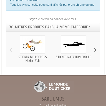
Tous les avis sur cette page sont affichés par ordre chronologique.
Soyez le premier à donner votre avis !
30 AUTRES PRODUITS DANS LA MÊME CATÉGORIE :
‹
›
STICKER MOTOCROSS
STICKER NATATION CROLLE
S
FREESTYLE
SARL LMDS
23, rue Edouard Vaillant