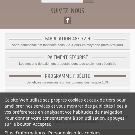
SUIVEZ-NOUS
FABRICATION 48/ 72 H
Votre commande est fabriquée sous 2 à 3 jours en moyenne (hors livraison)
PAIEMENT SÉCURISÉ
Les moyens de paiement proposés sont tous totalement sécurisés
PROGRAMME FIDÉLITÉ
Bénéficiez de remises sur vos commandes jusqu'a 10%
SERVICE CLIENT
Ce site Web utilise ses propres cookies et ceux de tiers pour
Le service client est a votre disposition du lundi au vendredi de 8h à 17h
améliorer nos services et vous montrer des publicités liées à
09.82.28.47.69.
vos préférences en analysant vos habitudes de navigation.
© 2012 - 2026 Le
Pour donner votre consentement à son utilisation, appuyez
Monde du Sticker :
stickers déco et muraux
sur le bouton Accepter.
Plus d'informations
Personnaliser les cookies