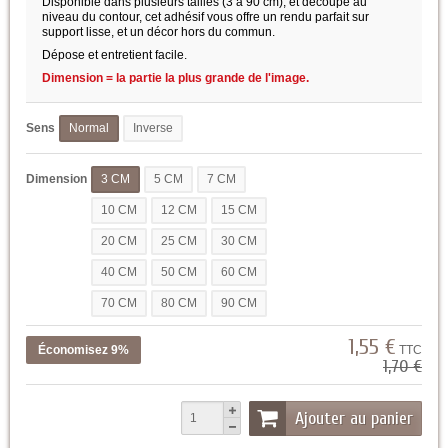
Disponible dans plusieurs tailles (3 à 90 cm), et découpé au
niveau du contour, cet adhésif vous offre un rendu parfait sur
support lisse, et un décor hors du commun.
Dépose et entretient facile.
Dimension = la partie la plus grande de l'image.
Sens
Normal
Inverse
Dimension
3 CM
5 CM
7 CM
10 CM
12 CM
15 CM
20 CM
25 CM
30 CM
40 CM
50 CM
60 CM
70 CM
80 CM
90 CM
1,55 €
Économisez 9%
TTC
1,70 €
Ajouter au panier