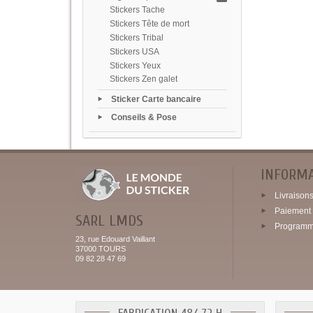
Stickers Tache
Stickers Tête de mort
Stickers Tribal
Stickers USA
Stickers Yeux
Stickers Zen galet
Sticker Carte bancaire
Conseils & Pose
INFORM
Livraisons 
Paiement 
SARL LMDS
Programme
23, rue Edouard Vaillant
37000 TOURS
09 82 28 47 69