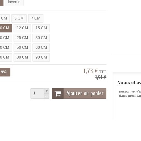
l
Inverse
3 CM
5 CM
7 CM
10 CM
12 CM
15 CM
20 CM
25 CM
30 CM
40 CM
50 CM
60 CM
70 CM
80 CM
90 CM
1,73 €
z 9%
TTC
1,91 €
Notes et av
personne n'a
Ajouter au panier
dans cette l