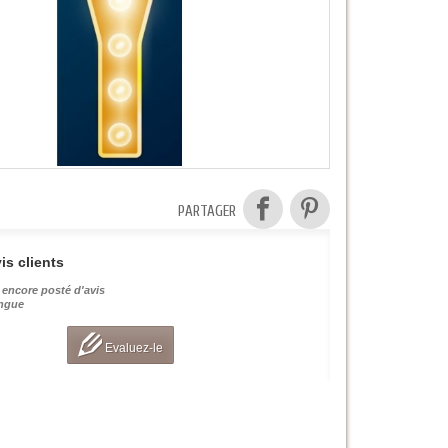
PARTAGER
is clients
 encore posté d'avis
angue
Evaluez-le