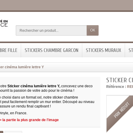
OK
RE FILLE
STICKERS CHAMBRE GARCON
STICKERS MURAUX
ST
ker cinéma lumière lettre Y
STICKER C
notre
Sticker cinéma lumière lettre Y,
concevez une deco
Référence :
RE
ourrit la passion de votre ado pour le cinéma !
 choisi dans un format xxl, notre sticker chambre
t peut facilement remplir un mur entier. Découpé au niveau
PRIX RÉDUIT
 assure un rendu final captivant !
inyle, en France.
 la partie la plus grande de l'image