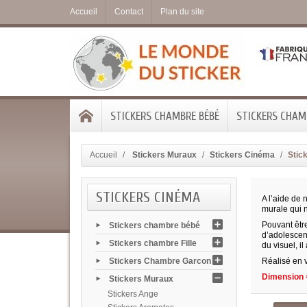
Accueil
Contact
Plan du site
STICKERS CHAMBRE BÉBÉ
STICKERS CHAMB
Accueil
Stickers Muraux
Stickers Cinéma
Stic
STICKERS CINÉMA
A l’aide de 
murale qui n
Pouvant être
Stickers chambre bébé
d’adolescen
Stickers chambre Fille
du visuel, il
Stickers Chambre Garcon
Réalisé en v
Dimension =
Stickers Muraux
Stickers Ange