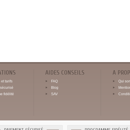
ATIONS
AIDES CONSEILS
A PRO
et tarifs
FAQ
Qui so
sécurisé
Blog
Mentio
 fidélité
SAV
Condit