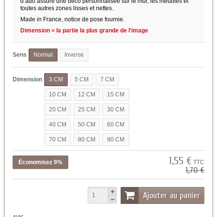
d’ado assure une deco personnalisée sur le mur, les meubles et
toutes autres zones lisses et nettes.
Made in France, notice de pose fournie.
Dimension = la partie la plus grande de l'image
Sens
Normal
Inverse
Dimension
3 CM
5 CM
7 CM
10 CM
12 CM
15 CM
20 CM
25 CM
30 CM
40 CM
50 CM
60 CM
70 CM
80 CM
90 CM
1,55 €
Économisez 9%
TTC
1,70 €
Ajouter au panier