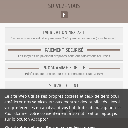
SUIVEZ-NOUS
FABRICATION 48/ 72 H
Votre commande est fabriquée sous 2 à 3 jours en moyenne (hors livraison)
PAIEMENT SÉCURISÉ
Les moyens de paiement proposés sont tous totalement sécurisés
PROGRAMME FIDÉLITÉ
Bénéficiez de remises sur vos commandes jusqu'a 10%
SERVICE CLIENT
Le service client est a votre disposition du lundi au vendredi de 8h à 17h
Ce site Web utilise ses propres cookies et ceux de tiers pour
09.82.28.47.69.
améliorer nos services et vous montrer des publicités liées à
© 2012 - 2026 Le
vos préférences en analysant vos habitudes de navigation.
Monde du Sticker :
stickers déco et muraux
Pour donner votre consentement à son utilisation, appuyez
sur le bouton Accepter.
Plus d'informations
Personnaliser les cookies