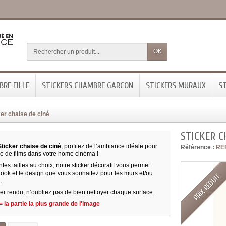
OK
RE FILLE
STICKERS CHAMBRE GARCON
STICKERS MURAUX
ST
ker chaise de ciné
STICKER C
Sticker chaise de ciné
, profitez de l’ambiance idéale pour
Référence :
RE
ge de films dans votre home cinéma !
ntes tailles au choix, notre sticker décoratif vous permet
 look et le design que vous souhaitez pour les murs et/ou
PRIX RÉDUIT
.
er rendu, n’oubliez pas de bien nettoyer chaque surface.
 la partie la plus grande de l'image