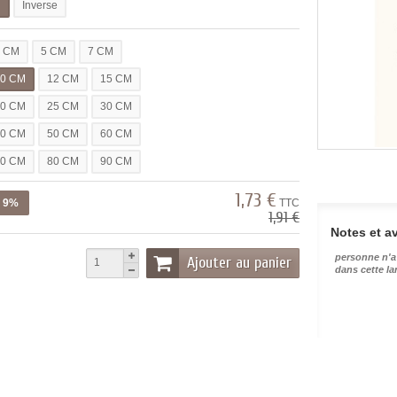
l
Inverse
3 CM
5 CM
7 CM
10 CM
12 CM
15 CM
20 CM
25 CM
30 CM
40 CM
50 CM
60 CM
70 CM
80 CM
90 CM
1,73 €
z 9%
TTC
1,91 €
Notes et av
personne n'a
Ajouter au panier
dans cette l