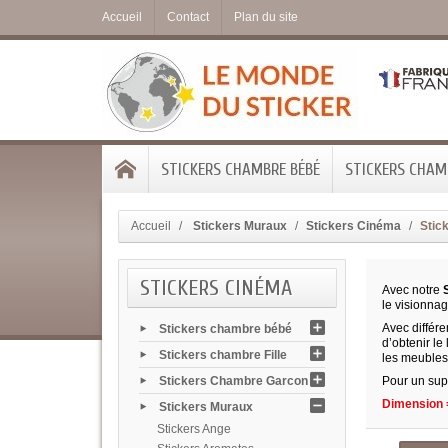
Accueil
Contact
Plan du site
STICKERS CHAMBRE BÉBÉ
STICKERS CHAMB
Accueil
Stickers Muraux
Stickers Cinéma
Stic
STICKERS CINÉMA
Avec notre
le visionna
Avec différe
Stickers chambre bébé
d’obtenir le
Stickers chambre Fille
les meubles
Stickers Chambre Garcon
Pour un sup
Dimension =
Stickers Muraux
Stickers Ange