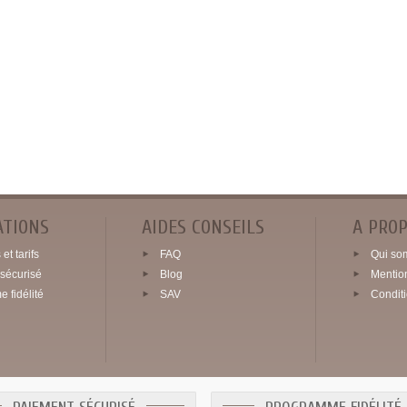
ATIONS
AIDES CONSEILS
A PRO
et tarifs
FAQ
Qui so
sécurisé
Blog
Mentio
 fidélité
SAV
Condit