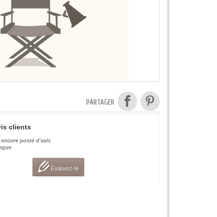
PARTAGER
is clients
 encore posté d'avis
angue
Evaluez-le