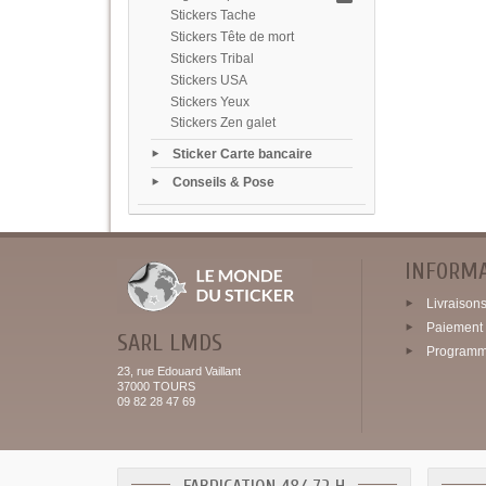
Stickers Tache
Stickers Tête de mort
Stickers Tribal
Stickers USA
Stickers Yeux
Stickers Zen galet
Sticker Carte bancaire
Conseils & Pose
INFORM
Livraisons 
Paiement 
SARL LMDS
Programme
23, rue Edouard Vaillant
37000 TOURS
09 82 28 47 69