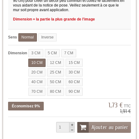
90 cm) pour créer un décor peu commun et collez-le facilement en
vous aidant de la notice de pose. Veillez seulement à ce que le
mur soit propre avant application.
Dimension = la partie la plus grande de l'image
Sens
Normal
Inverse
Dimension
3 CM
5 CM
7 CM
10 CM
12 CM
15 CM
20 CM
25 CM
30 CM
40 CM
50 CM
60 CM
70 CM
80 CM
90 CM
1,73 €
Économisez 9%
TTC
1,91 €
Ajouter au panier