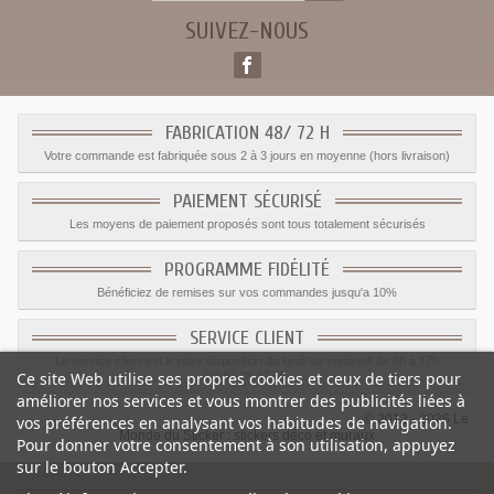
SUIVEZ-NOUS
FABRICATION 48/ 72 H
Votre commande est fabriquée sous 2 à 3 jours en moyenne (hors livraison)
PAIEMENT SÉCURISÉ
Les moyens de paiement proposés sont tous totalement sécurisés
PROGRAMME FIDÉLITÉ
Bénéficiez de remises sur vos commandes jusqu'a 10%
SERVICE CLIENT
Le service client est a votre disposition du lundi au vendredi de 8h à 17h
Ce site Web utilise ses propres cookies et ceux de tiers pour
09.82.28.47.69.
améliorer nos services et vous montrer des publicités liées à
© 2012 - 2026 Le
vos préférences en analysant vos habitudes de navigation.
Monde du Sticker :
stickers déco et muraux
Pour donner votre consentement à son utilisation, appuyez
sur le bouton Accepter.