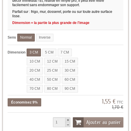
décor immédiat ! Et, réalisé en vinyle pro, il peut être retiré
facilement sans endommager son support.
Parfait sur : frigo, mur, dosseret, porte ou sur toute autre surface
lisse.
Dimension = la partie la plus grande de l'image
Sens
Normal
Inverse
Dimension
3 CM
5 CM
7 CM
10 CM
12 CM
15 CM
20 CM
25 CM
30 CM
40 CM
50 CM
60 CM
70 CM
80 CM
90 CM
1,55 €
Économisez 9%
TTC
1,70 €
Ajouter au panier