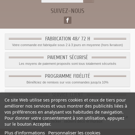
SUIVEZ-NOUS
FABRICATION 48/ 72 H
Votre commande est fabriquée sous 2 à 3 jours en moyenne (hors livraison)
PAIEMENT SÉCURISÉ
Les moyens de paiement proposés sont tous totalement sécurisés
PROGRAMME FIDÉLITÉ
Bénéficiez de remises sur vos commandes jusqu'a 10%
SERVICE CLIENT
Ce site Web utilise ses propres cookies et ceux de tiers pour
Le service client est a votre disposition du lundi au vendredi de 8h à 17h
améliorer nos services et vous montrer des publicités liées à
09.82.28.47.69.
vos préférences en analysant vos habitudes de navigation.
© 2012 - 2026 Le
Pour donner votre consentement à son utilisation, appuyez
Monde du Sticker :
stickers déco et muraux
sur le bouton Accepter.
Plus d'informations
Personnaliser les cookies