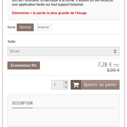
sort de l’ordinaire. Et découpé à la forme, il assure un bel rendu et
une application facile sur tout support lisse/net.
Dimension = la partie la plus grande de l'image
Sens
Normal
Inverse
Taille
7,28 €
Économisez 9%
TTC
8,00 €
Ajouter au panier
DESCRIPTION