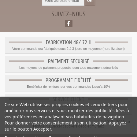
SUIVEZ-NOUS
FABRICATION 48/ 72 H
Votre commande est fabriquée sous 2 à 3 jours en moyenne (hors livraison)
PAIEMENT SÉCURISÉ
Les moyens de paiement proposés sont tous totalement sécurisés
PROGRAMME FIDÉLITÉ
Bénéficiez de remises sur vos commandes jusqu'a 10%
SERVICE CLIENT
Ce site Web utilise ses propres cookies et ceux de tiers pour
Le service client est a votre disposition du lundi au vendredi de 8h à 17h
améliorer nos services et vous montrer des publicités liées à
09.82.28.47.69.
vos préférences en analysant vos habitudes de navigation.
© 2012 - 2026 Le
Pour donner votre consentement à son utilisation, appuyez
Monde du Sticker :
stickers déco et muraux
sur le bouton Accepter.