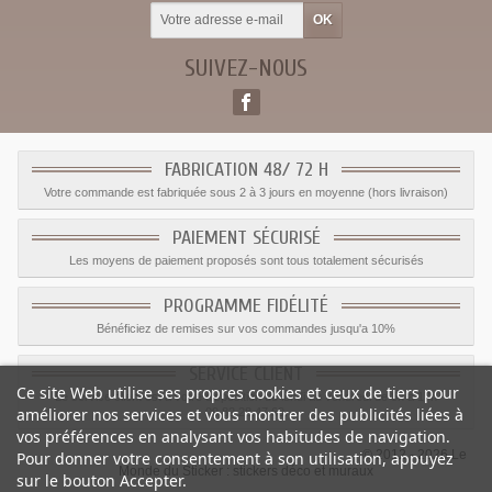
SUIVEZ-NOUS
FABRICATION 48/ 72 H
Votre commande est fabriquée sous 2 à 3 jours en moyenne (hors livraison)
PAIEMENT SÉCURISÉ
Les moyens de paiement proposés sont tous totalement sécurisés
PROGRAMME FIDÉLITÉ
Bénéficiez de remises sur vos commandes jusqu'a 10%
SERVICE CLIENT
Ce site Web utilise ses propres cookies et ceux de tiers pour
Le service client est a votre disposition du lundi au vendredi de 8h à 17h
améliorer nos services et vous montrer des publicités liées à
09.82.28.47.69.
vos préférences en analysant vos habitudes de navigation.
© 2012 - 2026 Le
Pour donner votre consentement à son utilisation, appuyez
Monde du Sticker :
stickers déco et muraux
sur le bouton Accepter.