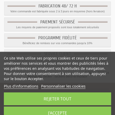
FABRICATION 48/ 72 H
Votre commande est fabriquée sous 2 à 3 jours en moyenne (hors livraison)
PAIEMENT SÉCURISÉ
Les moyens de paiement proposés sont tous totalement sécurisés
PROGRAMME FIDÉLITÉ
Bénéficiez de remises sur vos commandes jusqu'a 10%
SERVICE CLIENT
Ce site Web utilise ses propres cookies et ceux de tiers pour
Le service client est a votre disposition du lundi au vendredi de 8h à 17h
améliorer nos services et vous montrer des publicités liées à
09.82.28.47.69.
vos préférences en analysant vos habitudes de navigation.
© 2012 - 2026 Le
Pour donner votre consentement à son utilisation, appuyez
Monde du Sticker :
stickers déco et muraux
sur le bouton Accepter.
Plus d'informations
Personnaliser les cookies
REJETER TOUT
Sticker soleil multi rayons
-
Catégorie
:
Espace
-
Prix
:
15.11
€
J'ACCEPTE