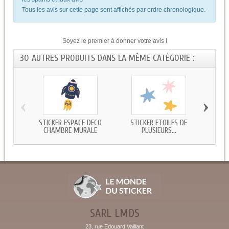
Tous les avis sur cette page sont affichés par ordre chronologique.
Soyez le premier à donner votre avis !
30 AUTRES PRODUITS DANS LA MÊME CATÉGORIE :
‹
›
STICKER ESPACE DECO
STICKER ETOILES DE
STIC
CHAMBRE MURALE
PLUSIEURS...
SARL LMDS
23, rue Edouard Vaillant