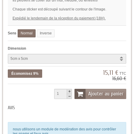
Ils peuvent se coller sur un mur, meuble, ou fenetres!
Chaque sticker est découpé suivant le contour de l'image.
Expédié le lendemain de la réception du paiement (18H).
Sens
Normal
Inverse
Dimension
15,11 €
Économisez 9%
TTC
16,60 €
Ajouter au panier
AVIS
nous utilisons un module de modération des avis pour contrôler
les spams et faux avis