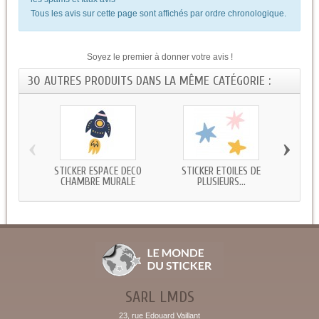
Tous les avis sur cette page sont affichés par ordre chronologique.
Soyez le premier à donner votre avis !
30 AUTRES PRODUITS DANS LA MÊME CATÉGORIE :
‹
›
STICKER ESPACE DECO
STICKER ETOILES DE
STIC
CHAMBRE MURALE
PLUSIEURS...
SARL LMDS
23, rue Edouard Vaillant