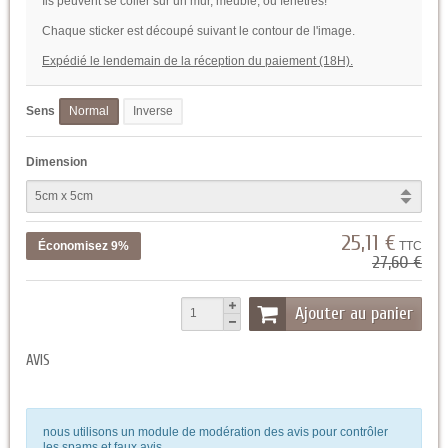
Ils peuvent se coller sur un mur, meuble, ou fenetres!
Chaque sticker est découpé suivant le contour de l'image.
Expédié le lendemain de la réception du paiement (18H).
Sens
Normal
Inverse
Dimension
25,11 €
Économisez 9%
TTC
27,60 €
Ajouter au panier
AVIS
nous utilisons un module de modération des avis pour contrôler
les spams et faux avis