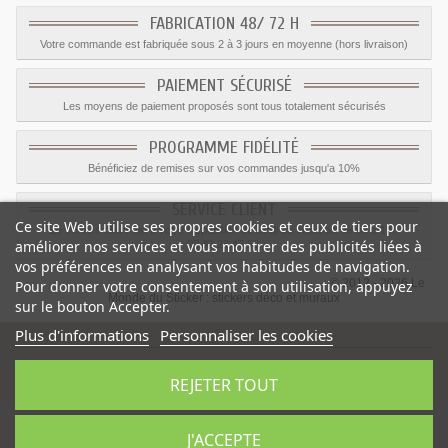
FABRICATION 48/ 72 H
Votre commande est fabriquée sous 2 à 3 jours en moyenne (hors livraison)
PAIEMENT SÉCURISÉ
Les moyens de paiement proposés sont tous totalement sécurisés
PROGRAMME FIDÉLITÉ
Bénéficiez de remises sur vos commandes jusqu'a 10%
SERVICE CLIENT
Ce site Web utilise ses propres cookies et ceux de tiers pour
Le service client est a votre disposition du lundi au vendredi de 8h à 17h
améliorer nos services et vous montrer des publicités liées à
09.82.28.47.69.
vos préférences en analysant vos habitudes de navigation.
© 2012 - 2026 Le
Pour donner votre consentement à son utilisation, appuyez
Monde du Sticker :
stickers déco et muraux
sur le bouton Accepter.
Plus d'informations
Personnaliser les cookies
REJETER TOUT
Sticker soucoupe volante murale
-
Catégorie
:
Espace
-
Prix
:
25.11
€
J'ACCEPTE