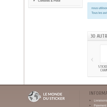
Conseils & Pose
nous utilis
Tous les avi
30 AUT
‹
STICK
CHA
INFORM
Livraisons 
Paiement 