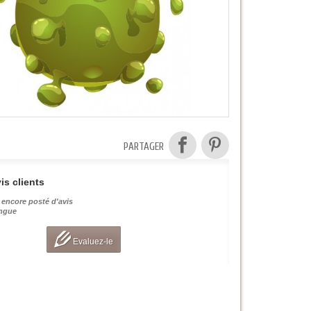
PARTAGER
is clients
 encore posté d'avis
angue
Evaluez-le