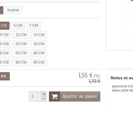
l
Inverse
3 CM
5 CM
7 CM
10 CM
12 CM
15 CM
20 CM
25 CM
30 CM
40 CM
50 CM
60 CM
70 CM
80 CM
90 CM
1,55 €
z 9%
TTC
Notes et av
1,70 €
personne n'a
dans cette l
Ajouter au panier