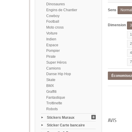
Dinosaures
Engins de Chantier
Sens
Norma
Cowboy
Football
Dimension
Moto cross
Voiture
Indien
Espace
Pompier
Pirate
Super Héros
Camions
Danse Hip Hop
Économise
Skate
BMX
Graffiti
Fantastique
Trottinette
Robots
Stickers Muraux
AVIS
Sticker Carte bancaire