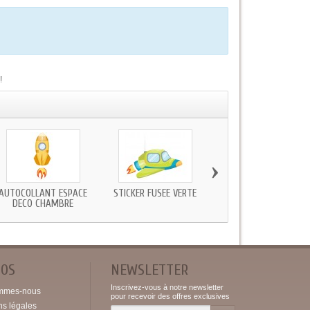
!
›
AUTOCOLLANT ESPACE
STICKER FUSEE VERTE
STICKER MURAL
DECO CHAMBRE
ASTRONAUTE
POS
NEWSLETTER
Inscrivez-vous à notre newsletter
mmes-nous
pour recevoir des offres exclusives
ns légales