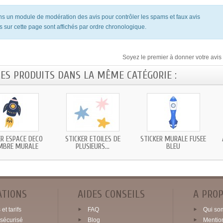
ons un module de modération des avis pour contrôler les spams et faux avis
s sur cette page sont affichés par ordre chronologique.
Soyez le premier à donner votre avis 
RES PRODUITS DANS LA MÊME CATÉGORIE :
ER ESPACE DECO
STICKER ETOILES DE
STICKER MURALE FUSEE
MBRE MURALE
PLUSIEURS...
BLEU
ATIONS
AIDES CONSEILS
A PRO
et tarifs
FAQ
Qui so
sécurisé
Blog
Mentio