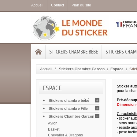
Accueil
Contact
Plan du site
STICKERS CHAMBRE BÉBÉ
STICKERS CHAMB
Accueil
Stickers Chambre Garcon
Espace
Stic
ESPACE
Sticker aut
pour la cha
Pré-découpé
Stickers chambre bébé
Dimension =
Stickers chambre Fille
Caractérist
Stickers Chambre Garcon
- sticker aut
- sens norma
Avion
- résiste au
Basket
- pose facile
Chevalier & Dragons