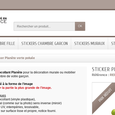
OK
RE FILLE
STICKERS CHAMBRE GARCON
STICKERS MURAUX
ST
ker Planète verte poluée
STICKER P
ocollant Planète
pour la décoration murale ou mobilier
Référence :
RE
mbre de votre garçon.
 à la forme de l'image
 la partie la plus grande de l'image.
PRIX RÉDUIT
iques
ocollant (vinyle plastique),
l (comme sur la photo) sens inverse (miroir)
x UV, intempéries, lessivable,
 sur surface lisse et propre,
notice fourni.