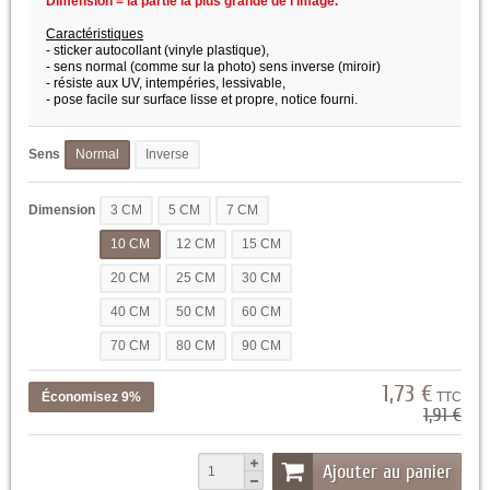
Dimension = la partie la plus grande de l'image.
Caractéristiques
- sticker autocollant (vinyle plastique),
- sens normal (comme sur la photo) sens inverse (miroir)
- résiste aux UV, intempéries, lessivable,
- pose facile sur surface lisse et propre,
notice fourni.
Sens
Normal
Inverse
Dimension
3 CM
5 CM
7 CM
10 CM
12 CM
15 CM
20 CM
25 CM
30 CM
40 CM
50 CM
60 CM
70 CM
80 CM
90 CM
1,73 €
Économisez 9%
TTC
1,91 €
Ajouter au panier