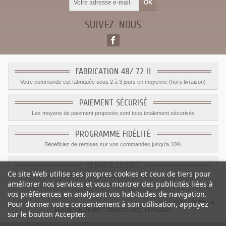
SUIVEZ-NOUS
FABRICATION 48/ 72 H
Votre commande est fabriquée sous 2 à 3 jours en moyenne (hors livraison)
PAIEMENT SÉCURISÉ
Les moyens de paiement proposés sont tous totalement sécurisés
PROGRAMME FIDÉLITÉ
Bénéficiez de remises sur vos commandes jusqu'a 10%
SERVICE CLIENT
Ce site Web utilise ses propres cookies et ceux de tiers pour
Le service client est a votre disposition du lundi au vendredi de 8h à 17h
améliorer nos services et vous montrer des publicités liées à
09.82.28.47.69.
vos préférences en analysant vos habitudes de navigation.
© 2012 - 2026 Le
Pour donner votre consentement à son utilisation, appuyez
Monde du Sticker :
stickers déco et muraux
sur le bouton Accepter.