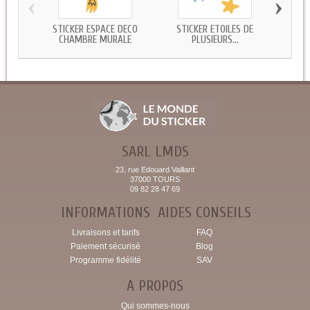
‹
›
STICKER ESPACE DECO
STICKER ETOILES DE
STIC
CHAMBRE MURALE
PLUSIEURS...
SARL LMDS
23, rue Edouard Vaillant
37000 TOURS
09 82 28 47 69
INFORMATIONS
AIDES CONSEILS
Livraisons et tarifs
FAQ
Paiement sécurisé
Blog
Programme fidélité
SAV
A PROPOS
Qui sommes-nous