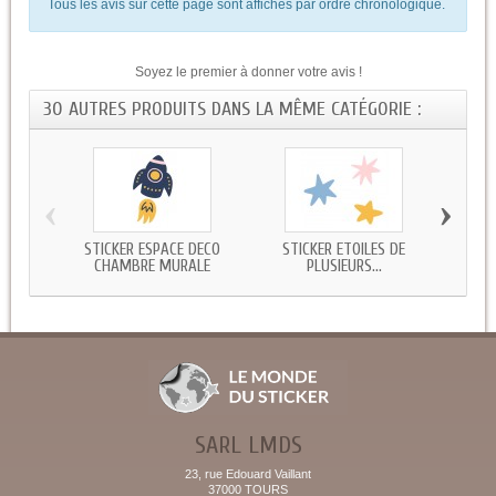
Tous les avis sur cette page sont affichés par ordre chronologique.
Soyez le premier à donner votre avis !
30 AUTRES PRODUITS DANS LA MÊME CATÉGORIE :
‹
›
STICKER ESPACE DECO
STICKER ETOILES DE
STIC
CHAMBRE MURALE
PLUSIEURS...
SARL LMDS
23, rue Edouard Vaillant
37000 TOURS