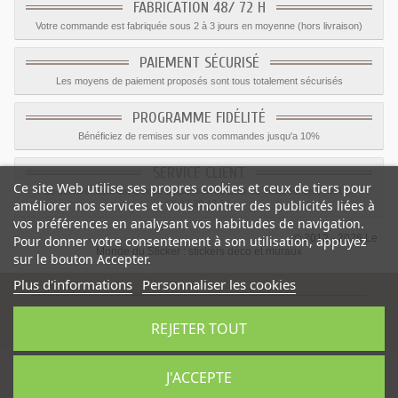
FABRICATION 48/ 72 H
Votre commande est fabriquée sous 2 à 3 jours en moyenne (hors livraison)
PAIEMENT SÉCURISÉ
Les moyens de paiement proposés sont tous totalement sécurisés
PROGRAMME FIDÉLITÉ
Bénéficiez de remises sur vos commandes jusqu'a 10%
SERVICE CLIENT
Ce site Web utilise ses propres cookies et ceux de tiers pour
Le service client est a votre disposition du lundi au vendredi de 8h à 17h
améliorer nos services et vous montrer des publicités liées à
09.82.28.47.69.
vos préférences en analysant vos habitudes de navigation.
© 2012 - 2026 Le
Pour donner votre consentement à son utilisation, appuyez
Monde du Sticker :
stickers déco et muraux
sur le bouton Accepter.
Plus d'informations
Personnaliser les cookies
REJETER TOUT
Sticker Espace parabole
-
Catégorie
:
Espace
-
Prix
:
1.59
€
J'ACCEPTE