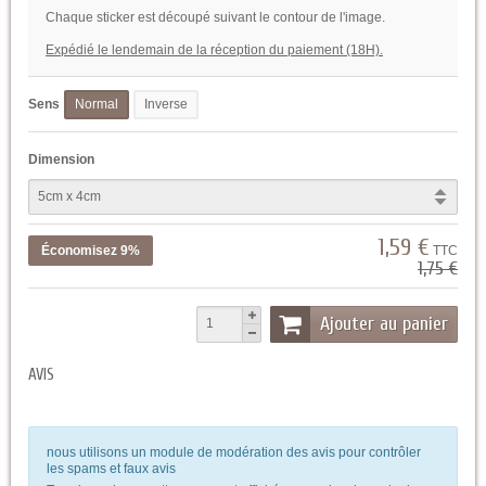
Chaque sticker est découpé suivant le contour de l'image.
Expédié le lendemain de la réception du paiement (18H).
Sens
Normal
Inverse
Dimension
1,59 €
Économisez 9%
TTC
1,75 €
Ajouter au panier
AVIS
nous utilisons un module de modération des avis pour contrôler
les spams et faux avis