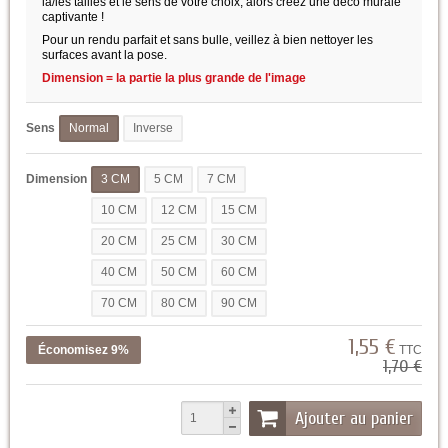
la/les tailles et le sens de votre choix, alors créez une deco murale
captivante !
Pour un rendu parfait et sans bulle, veillez à bien nettoyer les
surfaces avant la pose.
Dimension = la partie la plus grande de l'image
Sens
Normal
Inverse
Dimension
3 CM
5 CM
7 CM
10 CM
12 CM
15 CM
20 CM
25 CM
30 CM
40 CM
50 CM
60 CM
70 CM
80 CM
90 CM
1,55 €
Économisez 9%
TTC
1,70 €
Ajouter au panier