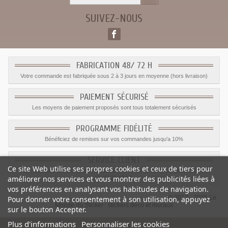
SUIVEZ-NOUS
FABRICATION 48/ 72 H
Votre commande est fabriquée sous 2 à 3 jours en moyenne (hors livraison)
PAIEMENT SÉCURISÉ
Les moyens de paiement proposés sont tous totalement sécurisés
PROGRAMME FIDÉLITÉ
Bénéficiez de remises sur vos commandes jusqu'a 10%
SERVICE CLIENT
Ce site Web utilise ses propres cookies et ceux de tiers pour
Le service client est a votre disposition du lundi au vendredi de 8h à 17h
améliorer nos services et vous montrer des publicités liées à
09.82.28.47.69.
vos préférences en analysant vos habitudes de navigation.
© 2012 - 2026 Le
Pour donner votre consentement à son utilisation, appuyez
Monde du Sticker :
stickers déco et muraux
sur le bouton Accepter.
Plus d'informations
Personnaliser les cookies