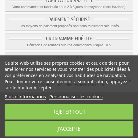
FABRICATION 48/ 72 H
Votre commande est fabriquée sous 2 à 3 jours en moyenne (hors livraison)
PAIEMENT SÉCURISÉ
Les moyens de paiement proposés sont tous totalement sécurisés
PROGRAMME FIDÉLITÉ
Bénéficiez de remises sur vos commandes jusqu'a 10%
SERVICE CLIENT
Ce site Web utilise ses propres cookies et ceux de tiers pour
Le service client est a votre disposition du lundi au vendredi de 8h à 17h
améliorer nos services et vous montrer des publicités liées à
09.82.28.47.69.
vos préférences en analysant vos habitudes de navigation.
© 2012 - 2026 Le
Pour donner votre consentement à son utilisation, appuyez
Monde du Sticker :
stickers déco et muraux
sur le bouton Accepter.
Plus d'informations
Personnaliser les cookies
REJETER TOUT
Sticker logo Facebook
-
Catégorie
:
WIfi- Internet
-
Prix
:
1.15
€
J'ACCEPTE