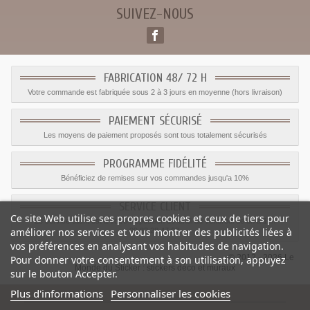
SUIVEZ-NOUS
FABRICATION 48/ 72 H
Votre commande est fabriquée sous 2 à 3 jours en moyenne (hors livraison)
PAIEMENT SÉCURISÉ
Les moyens de paiement proposés sont tous totalement sécurisés
PROGRAMME FIDÉLITÉ
Bénéficiez de remises sur vos commandes jusqu'a 10%
SERVICE CLIENT
Ce site Web utilise ses propres cookies et ceux de tiers pour
Le service client est a votre disposition du lundi au vendredi de 8h à 17h
améliorer nos services et vous montrer des publicités liées à
09.82.28.47.69.
vos préférences en analysant vos habitudes de navigation.
© 2012 - 2026 Le
Pour donner votre consentement à son utilisation, appuyez
Monde du Sticker :
stickers déco et muraux
sur le bouton Accepter.
Plus d'informations
Personnaliser les cookies