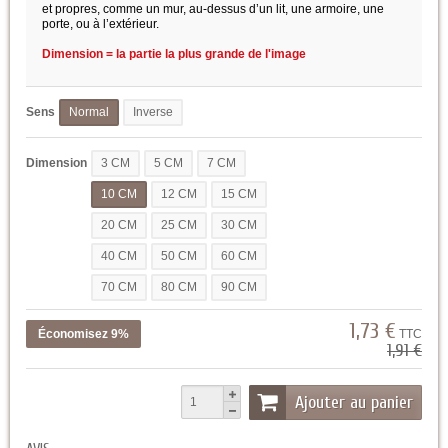
et propres, comme un mur, au-dessus d’un lit, une armoire, une
porte, ou à l’extérieur.
Dimension = la partie la plus grande de l'image
Sens
Normal
Inverse
Dimension
3 CM
5 CM
7 CM
10 CM
12 CM
15 CM
20 CM
25 CM
30 CM
40 CM
50 CM
60 CM
70 CM
80 CM
90 CM
1,73 €
Économisez 9%
TTC
1,91 €
Ajouter au panier