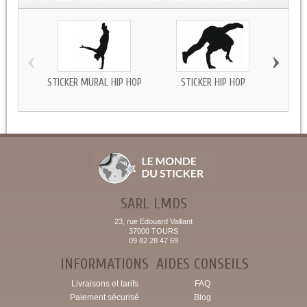
‹
›
STICKER MURAL HIP HOP
STICKER HIP HOP
STICKE
SARL LMDS
23, rue Edouard Vaillant
37000 TOURS
09 82 28 47 69
INFORMATIONS
AIDES CONSEILS
Livraisons et tarifs
FAQ
Paiement sécurisé
Blog