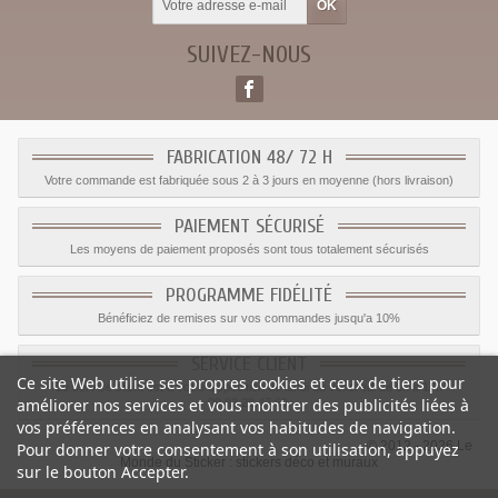
SUIVEZ-NOUS
FABRICATION 48/ 72 H
Votre commande est fabriquée sous 2 à 3 jours en moyenne (hors livraison)
PAIEMENT SÉCURISÉ
Les moyens de paiement proposés sont tous totalement sécurisés
PROGRAMME FIDÉLITÉ
Bénéficiez de remises sur vos commandes jusqu'a 10%
SERVICE CLIENT
Ce site Web utilise ses propres cookies et ceux de tiers pour
Le service client est a votre disposition du lundi au vendredi de 8h à 17h
améliorer nos services et vous montrer des publicités liées à
09.82.28.47.69.
vos préférences en analysant vos habitudes de navigation.
© 2012 - 2026 Le
Pour donner votre consentement à son utilisation, appuyez
Monde du Sticker :
stickers déco et muraux
sur le bouton Accepter.