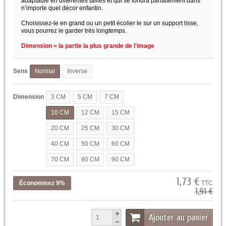
adaptable en différentes tailles et qui se fondra parfaitement dans
n’importe quel décor enfantin.
Choisissez-le en grand ou un petit écolier le sur un support lisse,
vous pourrez le garder très longtemps.
Dimension = la partie la plus grande de l'image
Sens
Normal
Inverse
Dimension
3 CM
5 CM
7 CM
10 CM
12 CM
15 CM
20 CM
25 CM
30 CM
40 CM
50 CM
60 CM
70 CM
80 CM
90 CM
1,73 €
Économisez 9%
TTC
1,91 €
Ajouter au panier