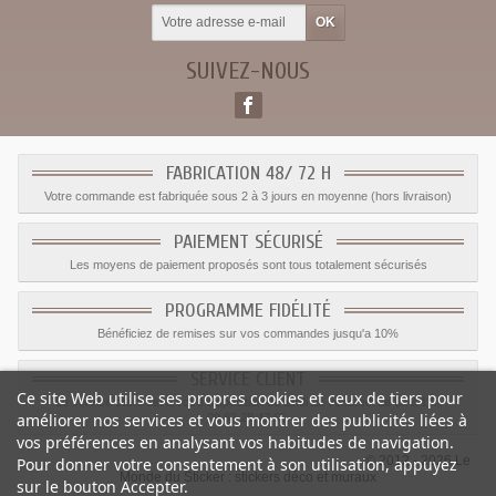
SUIVEZ-NOUS
FABRICATION 48/ 72 H
Votre commande est fabriquée sous 2 à 3 jours en moyenne (hors livraison)
PAIEMENT SÉCURISÉ
Les moyens de paiement proposés sont tous totalement sécurisés
PROGRAMME FIDÉLITÉ
Bénéficiez de remises sur vos commandes jusqu'a 10%
SERVICE CLIENT
Ce site Web utilise ses propres cookies et ceux de tiers pour
Le service client est a votre disposition du lundi au vendredi de 8h à 17h
améliorer nos services et vous montrer des publicités liées à
09.82.28.47.69.
vos préférences en analysant vos habitudes de navigation.
© 2012 - 2026 Le
Pour donner votre consentement à son utilisation, appuyez
Monde du Sticker :
stickers déco et muraux
sur le bouton Accepter.