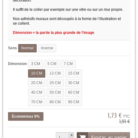
décoration.
Il suffit de le coller par exemple sur une vitre ou sur un mur propre.
Nos adhésifs muraux sont découpés à la forme de l’illustration et
se collent.
Dimension = la partie la plus grande de l'image
Sens
Normal
Inverse
Dimension
3 CM
5 CM
7 CM
10 CM
12 CM
15 CM
20 CM
25 CM
30 CM
40 CM
50 CM
60 CM
70 CM
80 CM
90 CM
1,73 €
Économisez 9%
TTC
1,91 €
Ajouter au panier