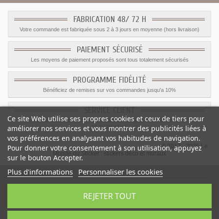
FABRICATION 48/ 72 H
Votre commande est fabriquée sous 2 à 3 jours en moyenne (hors livraison)
PAIEMENT SÉCURISÉ
Les moyens de paiement proposés sont tous totalement sécurisés
PROGRAMME FIDÉLITÉ
Bénéficiez de remises sur vos commandes jusqu'a 10%
SERVICE CLIENT
Ce site Web utilise ses propres cookies et ceux de tiers pour
Le service client est a votre disposition du lundi au vendredi de 8h à 17h
améliorer nos services et vous montrer des publicités liées à
09.82.28.47.69.
vos préférences en analysant vos habitudes de navigation.
© 2012 - 2026 Le
Pour donner votre consentement à son utilisation, appuyez
Monde du Sticker :
stickers déco et muraux
sur le bouton Accepter.
Plus d'informations
Personnaliser les cookies
REJETER TOUT
Sticker garçon Avion de chasse
-
Catégorie
:
Avion
-
Prix
:
1.59
€