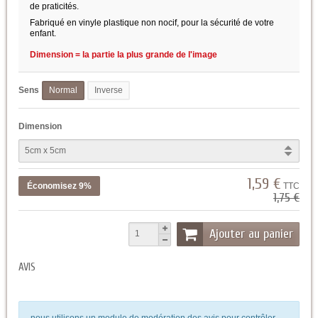
de praticités.
Fabriqué en vinyle plastique non nocif, pour la sécurité de votre
enfant.
Dimension = la partie la plus grande de l'image
Sens
Normal
Inverse
Dimension
1,59 €
Économisez 9%
TTC
1,75 €
Ajouter au panier
AVIS
nous utilisons un module de modération des avis pour contrôler