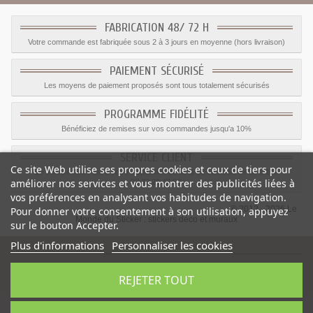
FABRICATION 48/ 72 H
Votre commande est fabriquée sous 2 à 3 jours en moyenne (hors livraison)
PAIEMENT SÉCURISÉ
Les moyens de paiement proposés sont tous totalement sécurisés
PROGRAMME FIDÉLITÉ
Bénéficiez de remises sur vos commandes jusqu'a 10%
SERVICE CLIENT
Ce site Web utilise ses propres cookies et ceux de tiers pour
Le service client est a votre disposition du lundi au vendredi de 8h à 17h
améliorer nos services et vous montrer des publicités liées à
09.82.28.47.69.
vos préférences en analysant vos habitudes de navigation.
© 2012 - 2026 Le
Pour donner votre consentement à son utilisation, appuyez
Monde du Sticker :
stickers déco et muraux
sur le bouton Accepter.
Plus d'informations
Personnaliser les cookies
REJETER TOUT
Sticker garçon Avion jaune et vert
-
Catégorie
:
Avion
-
Prix
:
1.59
€