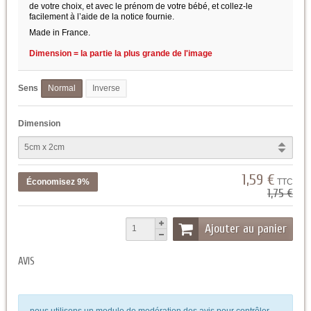
de votre choix, et avec le prénom de votre bébé, et collez-le
facilement à l’aide de la notice fournie.
Made in France.
Dimension = la partie la plus grande de l'image
Sens
Normal
Inverse
Dimension
1,59 €
Économisez 9%
TTC
1,75 €
Ajouter au panier
AVIS
nous utilisons un module de modération des avis pour contrôler