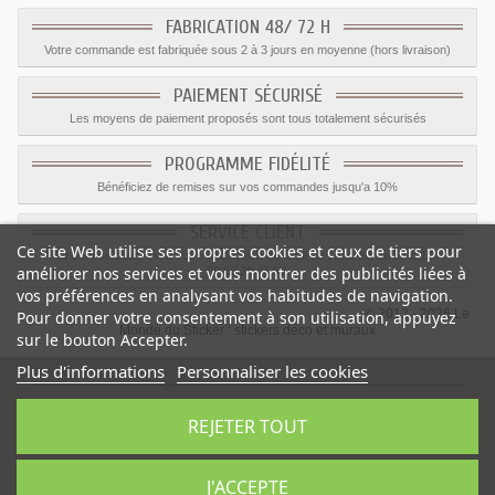
FABRICATION 48/ 72 H
Votre commande est fabriquée sous 2 à 3 jours en moyenne (hors livraison)
PAIEMENT SÉCURISÉ
Les moyens de paiement proposés sont tous totalement sécurisés
PROGRAMME FIDÉLITÉ
Bénéficiez de remises sur vos commandes jusqu'a 10%
SERVICE CLIENT
Ce site Web utilise ses propres cookies et ceux de tiers pour
Le service client est a votre disposition du lundi au vendredi de 8h à 17h
améliorer nos services et vous montrer des publicités liées à
09.82.28.47.69.
vos préférences en analysant vos habitudes de navigation.
© 2012 - 2026 Le
Pour donner votre consentement à son utilisation, appuyez
Monde du Sticker :
stickers déco et muraux
sur le bouton Accepter.
Plus d'informations
Personnaliser les cookies
REJETER TOUT
Sticker garçon Montgolfière
-
Catégorie
:
Avion
-
Prix
:
1.59
€
J'ACCEPTE