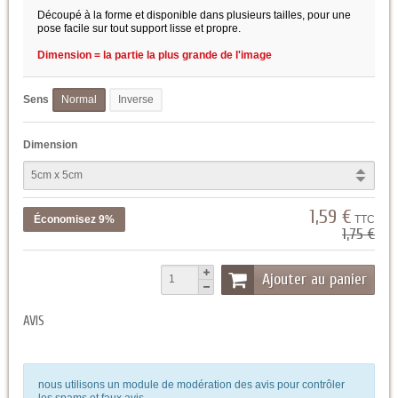
Découpé à la forme et disponible dans plusieurs tailles, pour une
pose facile sur tout support lisse et propre.
Dimension = la partie la plus grande de l'image
Sens
Normal
Inverse
Dimension
1,59 €
Économisez 9%
TTC
1,75 €
Ajouter au panier
AVIS
nous utilisons un module de modération des avis pour contrôler
les spams et faux avis