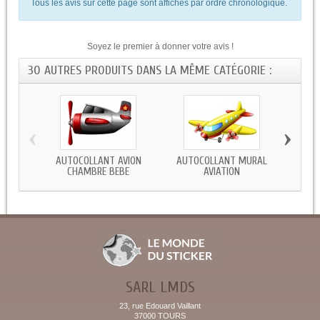
Tous les avis sur cette page sont affichés par ordre chronologique.
Soyez le premier à donner votre avis !
30 AUTRES PRODUITS DANS LA MÊME CATÉGORIE :
‹
›
AUTOCOLLANT AVION
AUTOCOLLANT MURAL
STI
CHAMBRE BEBE
AVIATION
SARL LMDS
23, rue Edouard Vaillant
37000 TOURS