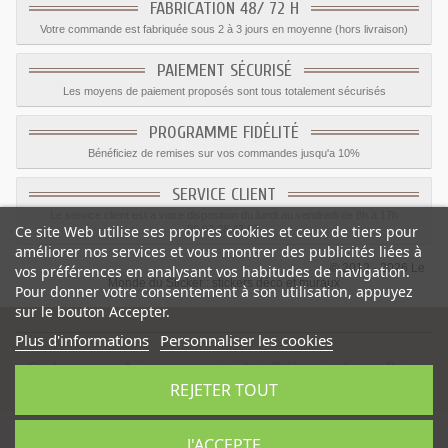
FABRICATION 48/ 72 H
Votre commande est fabriquée sous 2 à 3 jours en moyenne (hors livraison)
PAIEMENT SÉCURISÉ
Les moyens de paiement proposés sont tous totalement sécurisés
PROGRAMME FIDÉLITÉ
Bénéficiez de remises sur vos commandes jusqu'a 10%
SERVICE CLIENT
Le service client est a votre disposition du lundi au vendredi de 8h à 17h
Ce site Web utilise ses propres cookies et ceux de tiers pour
09.82.28.47.69.
améliorer nos services et vous montrer des publicités liées à
© 2012 - 2026 Le
vos préférences en analysant vos habitudes de navigation.
Monde du Sticker :
stickers déco et muraux
Pour donner votre consentement à son utilisation, appuyez
sur le bouton Accepter.
Plus d'informations
Personnaliser les cookies
Sticker garçon Avion orange et violet
-
Catégorie
:
Avion
-
Prix
:
REJETER TOUT
1.59
€
J'ACCEPTE