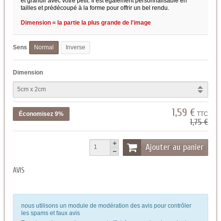
et grandir avec votre petit. Il est également personnalisable en
tailles et prédécoupé à la forme pour offrir un bel rendu.
Dimension = la partie la plus grande de l'image
Sens
Normal
Inverse
Dimension
1,59 €
Économisez 9%
TTC
1,75 €
Ajouter au panier
AVIS
nous utilisons un module de modération des avis pour contrôler
les spams et faux avis