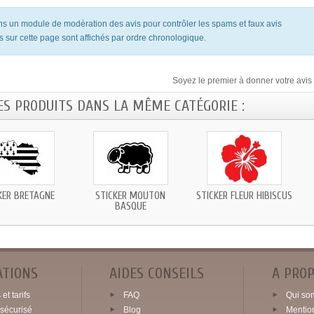
ons un module de modération des avis pour contrôler les spams et faux avis
s sur cette page sont affichés par ordre chronologique.
Soyez le premier à donner votre avis 
ES PRODUITS DANS LA MÊME CATÉGORIE :
KER BRETAGNE
STICKER MOUTON
STICKER FLEUR HIBISCUS
BASQUE
ATIONS
AIDES CONSEILS
A PRO
et tarifs
FAQ
Qui so
sécurisé
Blog
Mentio