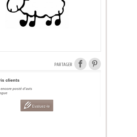
PARTAGER
is clients
 encore posté d'avis
angue
Evaluez-le