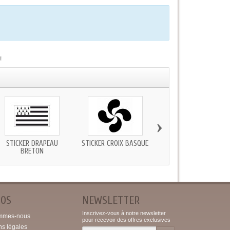
!
›
STICKER DRAPEAU
STICKER CROIX BASQUE
STICKER ANE CATALA
BRETON
POS
NEWSLETTER
Inscrivez-vous à notre newsletter
mmes-nous
pour recevoir des offres exclusives
ns légales