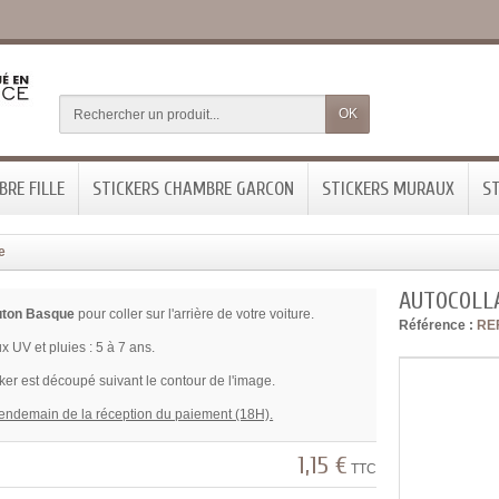
OK
RE FILLE
STICKERS CHAMBRE GARCON
STICKERS MURAUX
ST
e
AUTOCOLL
uton Basque
pour coller sur l'arrière de votre voiture.
Référence :
RE
x UV et pluies : 5 à 7 ans.
ker est découpé suivant le contour de l'image.
lendemain de la réception du paiement (18H).
1,15 €
TTC