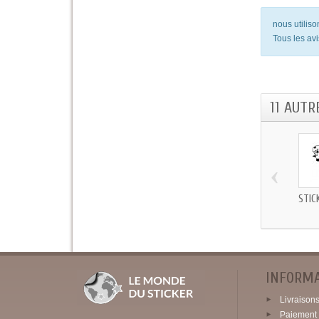
nous utilis
Tous les avi
11 AUTR
‹
STIC
INFORM
Livraisons 
Paiement 