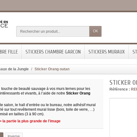
OK
RE FILLE
STICKERS CHAMBRE GARCON
STICKERS MURAUX
ST
aux de la Jungle
Sticker Orang outan
STICKER 
touche de beauté sauvage à vos murs ternes pour les
Référence :
RE
intéressants et vivants, à l’aide de notre
Sticker Orang
 le salon, le hall d’entrée ou le bureau, notre adhésif mural
llé sur tout revêtement mural lisse (bois, toile de verre, …)
omisé en tailles (3 à 90 cm).
 la partie la plus grande de l'image
l
Inverse