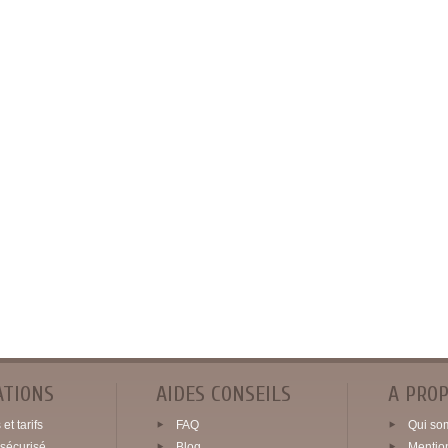
ATIONS
AIDES CONSEILS
A PRO
et tarifs
FAQ
Qui so
sécurisé
Blog
Mentio