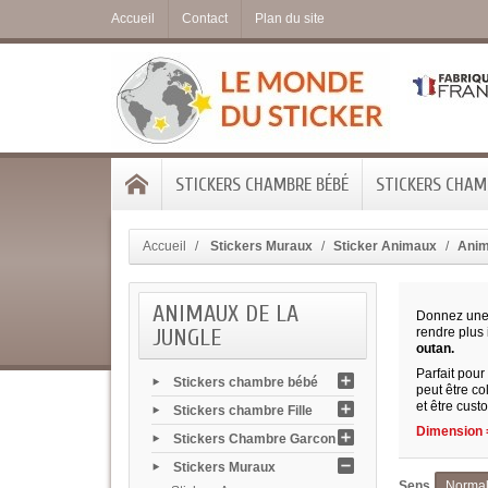
Accueil
Contact
Plan du site
STICKERS CHAMBRE BÉBÉ
STICKERS CHAMB
Accueil
Stickers Muraux
Sticker Animaux
Anim
ANIMAUX DE LA
Donnez une 
JUNGLE
rendre plus 
outan.
Parfait pour
Stickers chambre bébé
peut être co
et être cust
Stickers chambre Fille
Dimension =
Stickers Chambre Garcon
Stickers Muraux
Sens
Norma