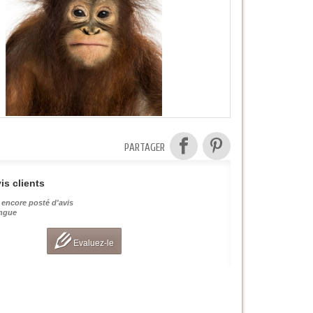
PARTAGER
is clients
 encore posté d'avis
angue
Evaluez-le