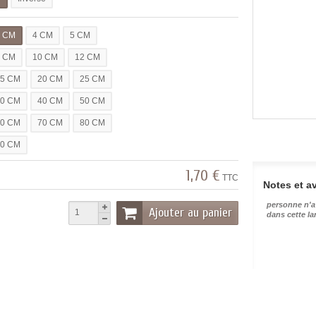
3 CM
4 CM
5 CM
7 CM
10 CM
12 CM
15 CM
20 CM
25 CM
30 CM
40 CM
50 CM
60 CM
70 CM
80 CM
90 CM
1,70 €
TTC
Notes et av
personne n'a
Ajouter au panier
dans cette l