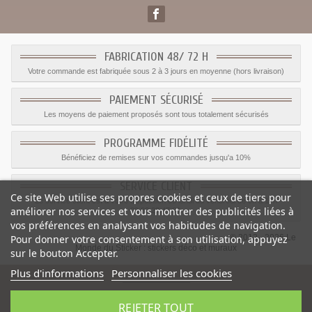
FABRICATION 48/ 72 H
Votre commande est fabriquée sous 2 à 3 jours en moyenne (hors livraison)
PAIEMENT SÉCURISÉ
Les moyens de paiement proposés sont tous totalement sécurisés
PROGRAMME FIDÉLITÉ
Bénéficiez de remises sur vos commandes jusqu'a 10%
SERVICE CLIENT
Ce site Web utilise ses propres cookies et ceux de tiers pour
Le service client est a votre disposition du lundi au vendredi de 8h à 17h
améliorer nos services et vous montrer des publicités liées à
09.82.28.47.69.
vos préférences en analysant vos habitudes de navigation.
© 2012 - 2026 Le
Pour donner votre consentement à son utilisation, appuyez
Monde du Sticker :
stickers déco et muraux
sur le bouton Accepter.
Plus d'informations
Personnaliser les cookies
REJETER TOUT
-
Prix
:
0.00
€