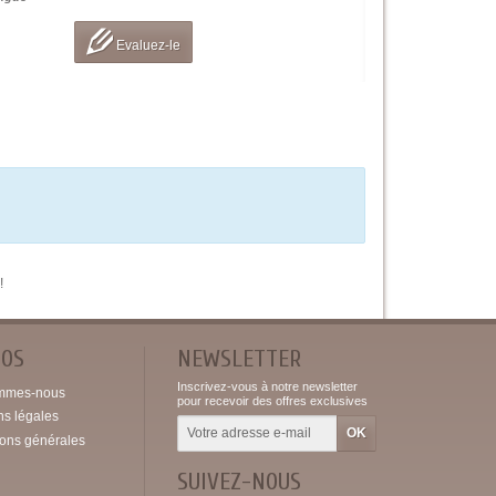
Evaluez-le
!
POS
NEWSLETTER
Inscrivez-vous à notre newsletter
mmes-nous
pour recevoir des offres exclusives
ns légales
ions générales
SUIVEZ-NOUS