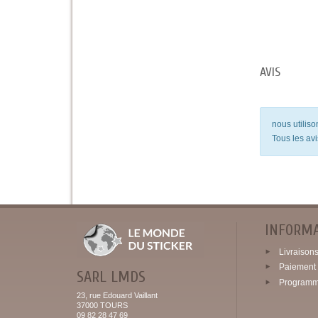
AVIS
nous utilis
Tous les avi
INFORM
Livraisons 
Paiement 
SARL LMDS
Programme
23, rue Edouard Vaillant
37000 TOURS
09 82 28 47 69