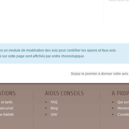
ons un module de modération des avis pour contrôler les spams et faux avis
s sur cette page sont affichés par ordre chronologique.
Soyez le premier à donner votre avis 
ATIONS
AIDES CONSEILS
A PRO
et tarifs
FAQ
Qui so
sécurisé
Blog
Mentio
 fidélité
SAV
Condit